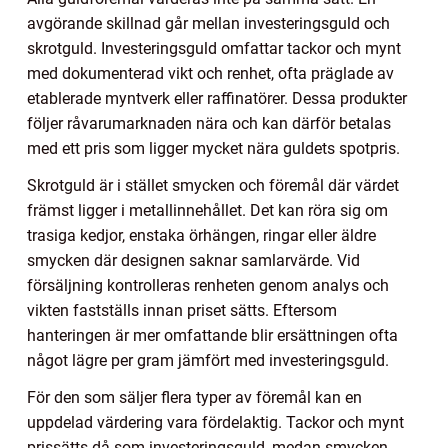
avgörande skillnad går mellan investeringsguld och
skrotguld. Investeringsguld omfattar tackor och mynt
med dokumenterad vikt och renhet, ofta präglade av
etablerade myntverk eller raffinatörer. Dessa produkter
följer råvarumarknaden nära och kan därför betalas
med ett pris som ligger mycket nära guldets spotpris.
Skrotguld är i stället smycken och föremål där värdet
främst ligger i metallinnehållet. Det kan röra sig om
trasiga kedjor, enstaka örhängen, ringar eller äldre
smycken där designen saknar samlarvärde. Vid
försäljning kontrolleras renheten genom analys och
vikten fastställs innan priset sätts. Eftersom
hanteringen är mer omfattande blir ersättningen ofta
något lägre per gram jämfört med investeringsguld.
För den som säljer flera typer av föremål kan en
uppdelad värdering vara fördelaktig. Tackor och mynt
prissätts då som investeringsguld, medan smycken