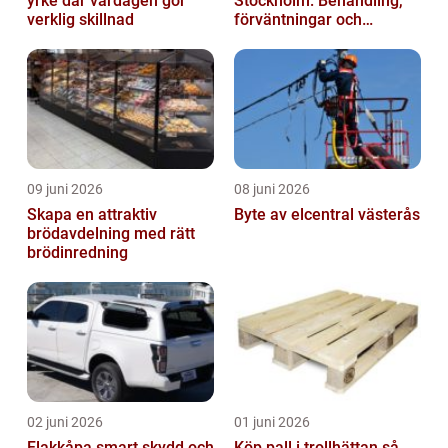
yrke där vardagen gör
Stockholm: Behandling,
verklig skillnad
förväntningar och
möjligheter
09 juni 2026
08 juni 2026
Skapa en attraktiv
Byte av elcentral västerås
brödavdelning med rätt
brödinredning
02 juni 2026
01 juni 2026
Flakkåpa smart skydd och
Köp pall i trollhättan så