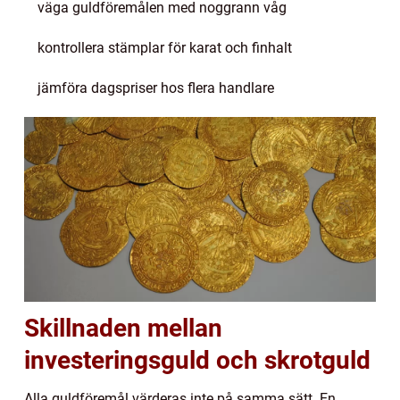
väga guldföremålen med noggrann våg
kontrollera stämplar för karat och finhalt
jämföra dagspriser hos flera handlare
Skillnaden mellan
investeringsguld och skrotguld
Alla guldföremål värderas inte på samma sätt. En