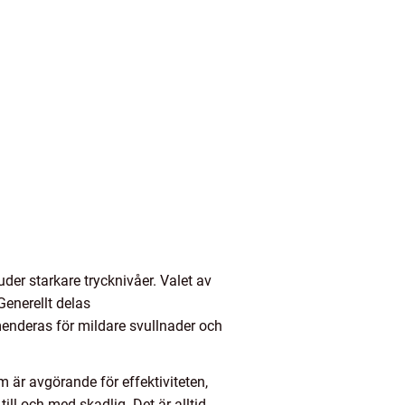
er starkare trycknivåer. Valet av
enerellt delas
menderas för mildare svullnader och
 är avgörande för effektiviteten,
ill och med skadlig. Det är alltid