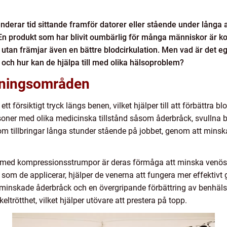
nderar tid sittande framför datorer eller stående under långa 
n produkt som har blivit oumbärlig för många människor är 
 utan främjar även en bättre blodcirkulation. Men vad är det e
och hur kan de hjälpa till med olika hälsoproblem?
dningsområden
ett försiktigt tryck längs benen, vilket hjälper till att förbättra bl
oner med olika medicinska tillstånd såsom åderbråck, svullna b
om tillbringar långa stunder stående på jobbet, genom att minsk
 med kompressionsstrumpor är deras förmåga att minska venös
som de applicerar, hjälper de venerna att fungera mer effektivt
, minskade åderbråck och en övergripande förbättring av benhälsa
trötthet, vilket hjälper utövare att prestera på topp.