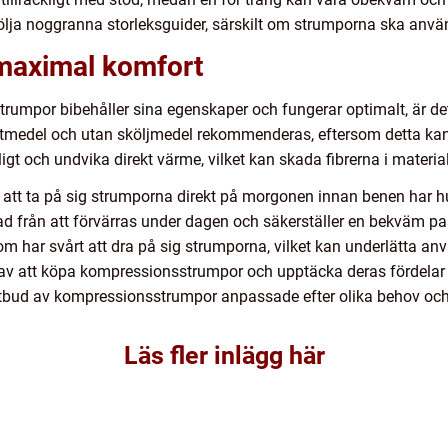
er följa noggranna storleksguider, särskilt om strumporna ska an
 maximal komfort
trumpor bibehåller sina egenskaper och fungerar optimalt, är det
ttmedel och utan sköljmedel rekommenderas, eftersom detta kan f
ligt och undvika direkt värme, vilket kan skada fibrerna i material
är att ta på sig strumporna direkt på morgonen innan benen har h
llnad från att förvärras under dagen och säkerställer en bekväm 
som har svårt att dra på sig strumporna, vilket kan underlätta a
d av att köpa kompressionsstrumpor och upptäcka deras fördelar 
t utbud av kompressionsstrumpor anpassade efter olika behov och
Läs fler inlägg här