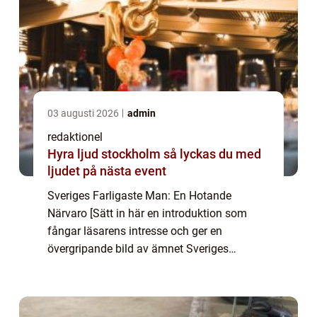
03 augusti 2026
admin
redaktionel
Hyra ljud stockholm så lyckas du med
ljudet på nästa event
Sveriges Farligaste Man: En Hotande
Närvaro [Sätt in här en introduktion som
fångar läsarens intresse och ger en
övergripande bild av ämnet Sveriges
Farligaste Man. Berätta om hur Sveriges
Farligaste Man har blivit en populär trend
och skapa en koppl...