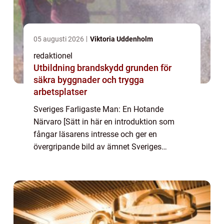
05 augusti 2026
Viktoria Uddenholm
redaktionel
Utbildning brandskydd grunden för
säkra byggnader och trygga
arbetsplatser
Sveriges Farligaste Man: En Hotande
Närvaro [Sätt in här en introduktion som
fångar läsarens intresse och ger en
övergripande bild av ämnet Sveriges
Farligaste Man. Berätta om hur Sveriges
Farligaste Man har blivit en populär trend
och skapa en koppl...