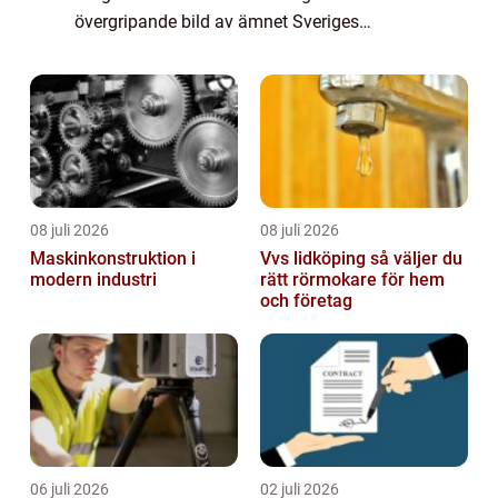
övergripande bild av ämnet Sveriges
Farligaste Man. Berätta om hur Sveriges
Farligaste Man har blivit en populär trend
och skapa en koppl...
08 juli 2026
08 juli 2026
Maskinkonstruktion i
Vvs lidköping så väljer du
modern industri
rätt rörmokare för hem
och företag
06 juli 2026
02 juli 2026