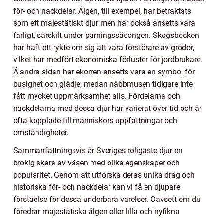
för- och nackdelar. Älgen, till exempel, har betraktats
som ett majestätiskt djur men har också ansetts vara
farligt, särskilt under parningssäsongen. Skogsbocken
har haft ett rykte om sig att vara förstörare av grödor,
vilket har medfört ekonomiska förluster för jordbrukare.
Å andra sidan har ekorren ansetts vara en symbol för
busighet och glädje, medan näbbmusen tidigare inte
fått mycket uppmärksamhet alls. Fördelarna och
nackdelarna med dessa djur har varierat över tid och är
ofta kopplade till människors uppfattningar och
omständigheter.
Sammanfattningsvis är Sveriges roligaste djur en
brokig skara av väsen med olika egenskaper och
popularitet. Genom att utforska deras unika drag och
historiska för- och nackdelar kan vi få en djupare
förståelse för dessa underbara varelser. Oavsett om du
föredrar majestätiska älgen eller lilla och nyfikna