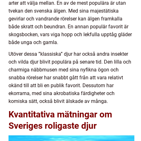
arter att välja mellan. En av de mest populära är utan
tvekan den svenska älgen. Med sina majestätiska
gevirlar och vandrande rörelser kan älgen framkalla
både skratt och beundran. En annan populär favorit är
skogsbocken, vars viga hopp och lekfulla upptåg gläder
både unga och gamla.
Utöver dessa ”klassiska” djur har också andra insekter
och vilda djur blivit populära på senare tid. Den lilla och
charmiga näbbmusen med sina nyfikna ögon och
snabba rörelser har snabbt gått från att vara relativt
okänd till att bli en publik favorit. Dessutom har
ekorrarna, med sina akrobatiska färdigheter och
komiska sätt, också blivit älskade av många.
Kvantitativa mätningar om
Sveriges roligaste djur