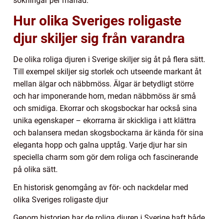
sökningar per månad.
Hur olika Sveriges roligaste
djur skiljer sig från varandra
De olika roliga djuren i Sverige skiljer sig åt på flera sätt.
Till exempel skiljer sig storlek och utseende markant åt
mellan älgar och näbbmöss. Älgar är betydligt större
och har imponerande horn, medan näbbmöss är små
och smidiga. Ekorrar och skogsbockar har också sina
unika egenskaper – ekorrarna är skickliga i att klättra
och balansera medan skogsbockarna är kända för sina
eleganta hopp och galna upptåg. Varje djur har sin
speciella charm som gör dem roliga och fascinerande
på olika sätt.
En historisk genomgång av för- och nackdelar med
olika Sveriges roligaste djur
Genom historien har de roliga djuren i Sverige haft både