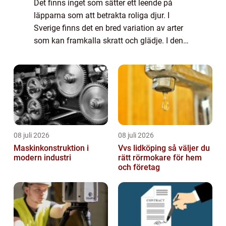
Det finns inget som sätter ett leende på
läpparna som att betrakta roliga djur. I
Sverige finns det en bred variation av arter
som kan framkalla skratt och glädje. I denna
artikel kommer vi att ge en omfattande
presentation av Sveriges roligaste djur...
08 juli 2026
08 juli 2026
Maskinkonstruktion i
Vvs lidköping så väljer du
modern industri
rätt rörmokare för hem
och företag