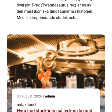
översikt T-rex (Tyrannosaurus rex) är en av
den mest ikoniska dinosaurierna i historien.
Med sin imponerande storlek och
skräckinjagande utseende har den
fascinerat både forskare och allmänheten i
årti...
03 augusti 2026
admin
redaktionel
Hyra ljud stockholm så lyckas du med