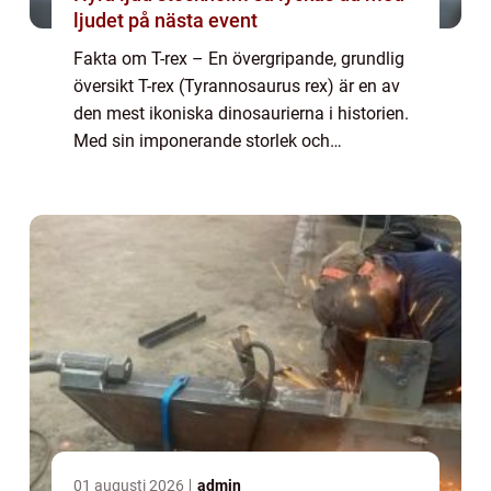
ljudet på nästa event
Fakta om T-rex – En övergripande, grundlig
översikt T-rex (Tyrannosaurus rex) är en av
den mest ikoniska dinosaurierna i historien.
Med sin imponerande storlek och
skräckinjagande utseende har den
fascinerat både forskare och allmänheten i
årti...
01 augusti 2026
admin