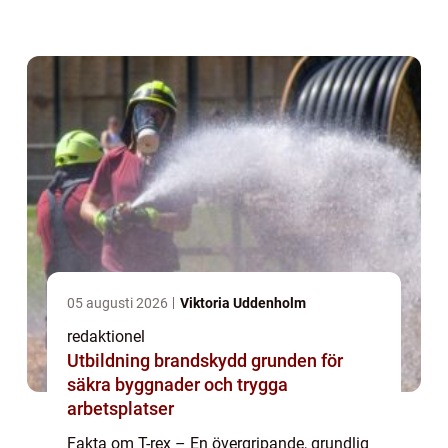
skräckinjagande utseende har den
fascinerat både forskare och allmänheten i
årti...
05 augusti 2026
Viktoria Uddenholm
redaktionel
Utbildning brandskydd grunden för
säkra byggnader och trygga
arbetsplatser
Fakta om T-rex – En övergripande, grundlig