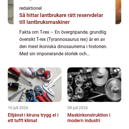
redaktionel
Så hittar lantbrukare rätt reservdelar
till lantbruksmaskiner
Fakta om T-rex – En övergripande, grundlig
översikt T-rex (Tyrannosaurus rex) är en av
den mest ikoniska dinosaurierna i historien.
Med sin imponerande storlek och
skräckinjagande utseende har den
fascinerat både forskare och allmänheten i
årti...
10 juli 2026
08 juli 2026
Eltjänst i kiruna trygg el i
Maskinkonstruktion i
ett tufft klimat
modern industri