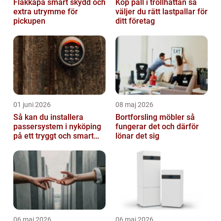
Flakkåpa smart skydd och
Köp pall i trollhättan så
extra utrymme för
väljer du rätt lastpallar för
pickupen
ditt företag
01 juni 2026
08 maj 2026
Så kan du installera
Bortforsling möbler så
passersystem i nyköping
fungerar det och därför
på ett tryggt och smart
lönar det sig
sätt
06 maj 2026
06 maj 2026