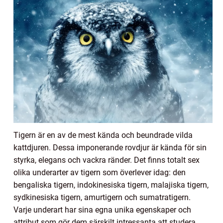
Tigern är en av de mest kända och beundrade vilda
kattdjuren. Dessa imponerande rovdjur är kända för sin
styrka, elegans och vackra ränder. Det finns totalt sex
olika underarter av tigern som överlever idag: den
bengaliska tigern, indokinesiska tigern, malajiska tigern,
sydkinesiska tigern, amurtigern och sumatratigern.
Varje underart har sina egna unika egenskaper och
attribut som gör dem särskilt intressanta att studera.