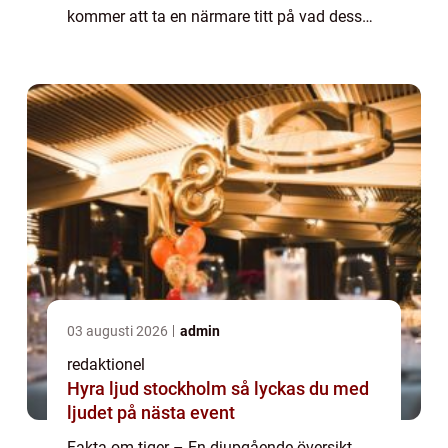
kommer att ta en närmare titt på vad dessa
magnifika rovdjur är, vilka olika typer som
existerar, deras popularitet...
03 augusti 2026
admin
redaktionel
Hyra ljud stockholm så lyckas du med
ljudet på nästa event
Fakta om tiger – En djupgående översikt