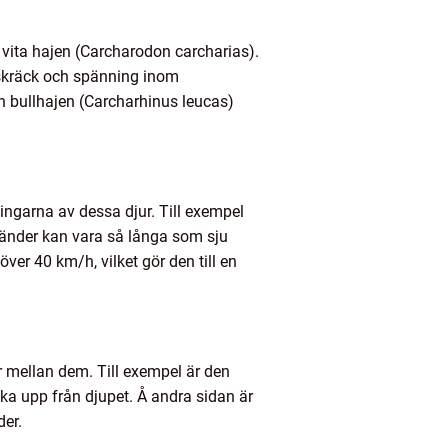
 vita hajen (Carcharodon carcharias).
 skräck och spänning inom
ch bullhajen (Carcharhinus leucas)
tningarna av dessa djur. Till exempel
tänder kan vara så långa som sju
ver 40 km/h, vilket gör den till en
er mellan dem. Till exempel är den
yka upp från djupet. Å andra sidan är
der.