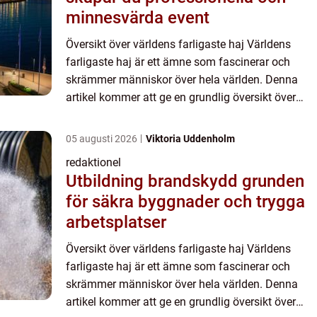
minnesvärda event
Översikt över världens farligaste haj Världens
farligaste haj är ett ämne som fascinerar och
skrämmer människor över hela världen. Denna
artikel kommer att ge en grundlig översikt över
denna fruktade varelse och utforska olika
aspekter som gör den ti...
05 augusti 2026
Viktoria Uddenholm
redaktionel
Utbildning brandskydd grunden
för säkra byggnader och trygga
arbetsplatser
Översikt över världens farligaste haj Världens
farligaste haj är ett ämne som fascinerar och
skrämmer människor över hela världen. Denna
artikel kommer att ge en grundlig översikt över