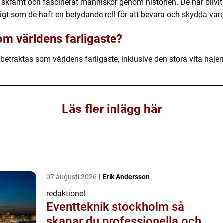
 skrämt och fascinerat människor genom historien. De har blivit 
digt som de haft en betydande roll för att bevara och skydda vår
om världens farligaste?
 betraktas som världens farligaste, inklusive den stora vita hajen
Läs fler inlägg här
07 augusti 2026
Erik Andersson
redaktionel
Eventteknik stockholm så
skapar du professionella och