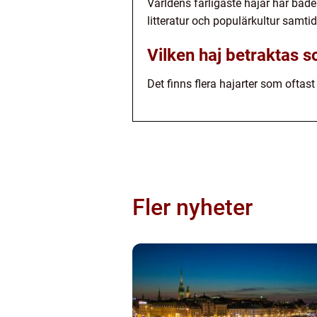
Världens farligaste hajar har både
litteratur och populärkultur samti
Vilken haj betraktas s
Det finns flera hajarter som oftast
Fler nyheter