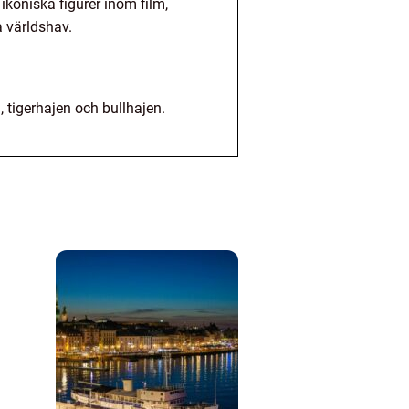
ikoniska figurer inom film,
a världshav.
, tigerhajen och bullhajen.