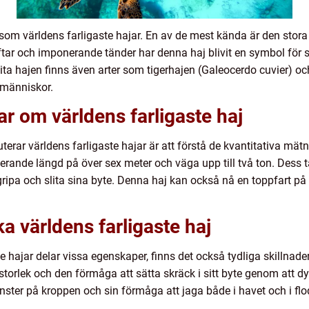
 som världens farligaste hajar. En av de mest kända är den stora
ftar och imponerande tänder har denna haj blivit en symbol för
ita hajen finns även arter som tigerhajen (Galeocerdo cuvier) o
 människor.
ar om världens farligaste haj
kuterar världens farligaste hajar är att förstå de kvantitativa mä
erande längd på över sex meter och väga upp till två ton. Dess 
ripa och slita sina byte. Denna haj kan också nå en toppfart på ö
ka världens farligaste haj
e hajar delar vissa egenskaper, finns det också tydliga skillnad
storlek och den förmåga att sätta skräck i sitt byte genom att d
nster på kroppen och sin förmåga att jaga både i havet och i flo