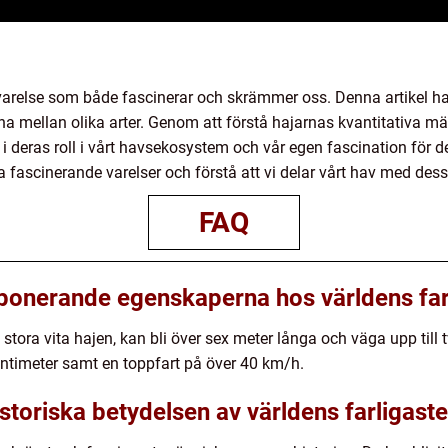
 varelse som både fascinerar och skrämmer oss. Denna artikel har
na mellan olika arter. Genom att förstå hajarnas kvantitativa mä
k i deras roll i vårt havsekosystem och vår egen fascination för d
 fascinerande varelser och förstå att vi delar vårt hav med dess
FAQ
ponerande egenskaperna hos världens farl
 stora vita hajen, kan bli över sex meter långa och väga upp til
centimeter samt en toppfart på över 40 km/h.
istoriska betydelsen av världens farligaste