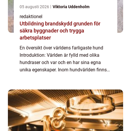
05 augusti 2026
Viktoria Uddenholm
redaktionel
Utbildning brandskydd grunden för
säkra byggnader och trygga
arbetsplatser
En översikt över världens farligaste hund
Introduktion: Världen är fylld med olika
hundraser och var och en har sina egna
unika egenskaper. Inom hundvärlden finns
det dock vissa raser som har fått en
skrämmande rykte om sig och betraktas
som de farli...