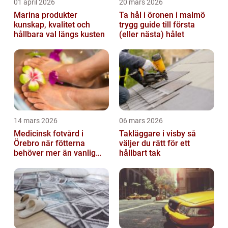
01 april 2026
20 mars 2026
Marina produkter
Ta hål i öronen i malmö
kunskap, kvalitet och
trygg guide till första
hållbara val längs kusten
(eller nästa) hålet
14 mars 2026
06 mars 2026
Medicinsk fotvård i
Takläggare i visby så
Örebro när fötterna
väljer du rätt för ett
behöver mer än vanlig
hållbart tak
omvårdnad