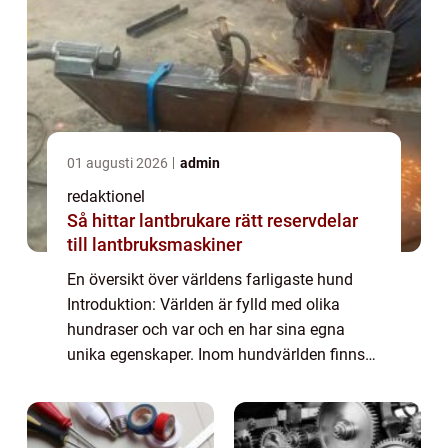
01 augusti 2026
admin
redaktionel
Så hittar lantbrukare rätt reservdelar
till lantbruksmaskiner
En översikt över världens farligaste hund
Introduktion: Världen är fylld med olika
hundraser och var och en har sina egna
unika egenskaper. Inom hundvärlden finns
det dock vissa raser som har fått en
skrämmande rykte om sig och betraktas
som de farli...