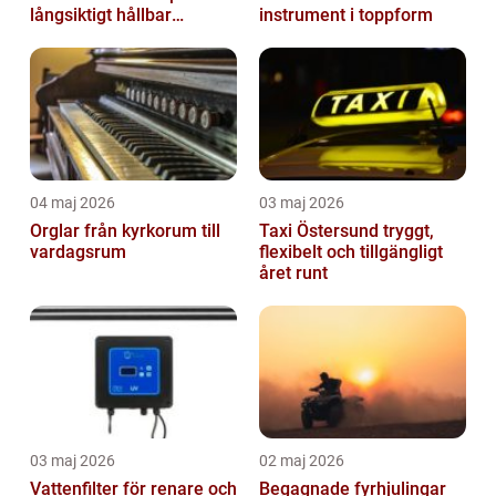
långsiktigt hållbar
instrument i toppform
trädgård
04 maj 2026
03 maj 2026
Orglar från kyrkorum till
Taxi Östersund tryggt,
vardagsrum
flexibelt och tillgängligt
året runt
03 maj 2026
02 maj 2026
Vattenfilter för renare och
Begagnade fyrhjulingar