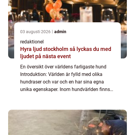
03 augusti 2026
admin
redaktionel
Hyra ljud stockholm så lyckas du med
ljudet på nästa event
En översikt över världens farligaste hund
Introduktion: Världen är fylld med olika
hundraser och var och en har sina egna
unika egenskaper. Inom hundvärlden finns
det dock vissa raser som har fått en
skrämmande rykte om sig och betraktas
som de farli...