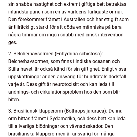
sin snabba hastighet och extremt giftiga bett betraktas
inlandstaipanen som en av världens farligaste ormar.
Den förekommer främst i Australien och har ett gift som
är tillräckligt starkt för att döda en människa på bara
några timmar om ingen snabb medicinsk intervention
ges.
2. Belcherhavsormen (Enhydrina schistosa):
Belcherhavsormen, som finns i Indiska oceanen och
Stilla havet, är också känd för sin giftighet. Enligt vissa
uppskattningar är den ansvarig för hundratals dödsfall
varje år. Dess gift är neurotoxiskt och kan leda till
andnings- och cirkulationsproblem hos den som blir
biten.
3. Brasiliansk klapperorm (Bothrops jararaca): Denna
orm hittas främst i Sydamerika, och dess bett kan leda
till allvarliga blödningar och vävnadsskador. Den
brasilianska klapperormen är ansvarig för många