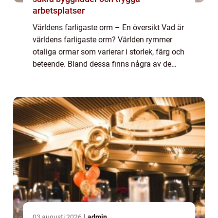
arbetsplatser
Världens farligaste orm – En översikt Vad är
världens farligaste orm? Världen rymmer
otaliga ormar som varierar i storlek, färg och
beteende. Bland dessa finns några av de
farligaste ormarna på jorden, som är kända
för sin giftighet och aggress...
03 augusti 2026
admin