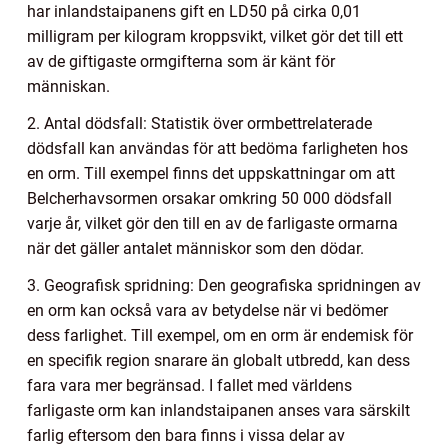
har inlandstaipanens gift en LD50 på cirka 0,01
milligram per kilogram kroppsvikt, vilket gör det till ett
av de giftigaste ormgifterna som är känt för
människan.
2. Antal dödsfall: Statistik över ormbettrelaterade
dödsfall kan användas för att bedöma farligheten hos
en orm. Till exempel finns det uppskattningar om att
Belcherhavsormen orsakar omkring 50 000 dödsfall
varje år, vilket gör den till en av de farligaste ormarna
när det gäller antalet människor som den dödar.
3. Geografisk spridning: Den geografiska spridningen av
en orm kan också vara av betydelse när vi bedömer
dess farlighet. Till exempel, om en orm är endemisk för
en specifik region snarare än globalt utbredd, kan dess
fara vara mer begränsad. I fallet med världens
farligaste orm kan inlandstaipanen anses vara särskilt
farlig eftersom den bara finns i vissa delar av