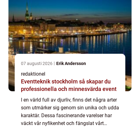
07 augusti 2026
Erik Andersson
redaktionel
Eventteknik stockholm så skapar du
professionella och minnesvärda event
I en värld full av djurliv, finns det några arter
som utmärker sig genom sin unika och udda
karaktär. Dessa fascinerande varelser har
väckt vår nyfikenhet och fängslat vårt
intresse för deras märkliga utseende och
beteende. I denna artikel kommer vi ...