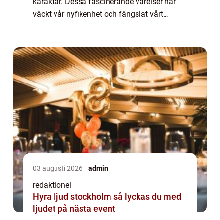
karaktär. Dessa fascinerande varelser har
väckt vår nyfikenhet och fängslat vårt
intresse för deras märkliga utseende och
beteende. I denna artikel kommer vi ...
03 augusti 2026
admin
redaktionel
Hyra ljud stockholm så lyckas du med
ljudet på nästa event