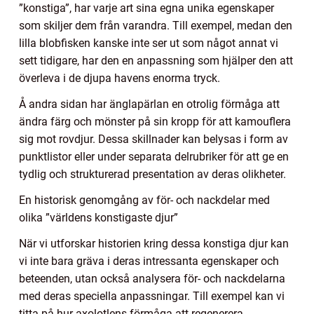
”konstiga”, har varje art sina egna unika egenskaper
som skiljer dem från varandra. Till exempel, medan den
lilla blobfisken kanske inte ser ut som något annat vi
sett tidigare, har den en anpassning som hjälper den att
överleva i de djupa havens enorma tryck.
Å andra sidan har änglapärlan en otrolig förmåga att
ändra färg och mönster på sin kropp för att kamouflera
sig mot rovdjur. Dessa skillnader kan belysas i form av
punktlistor eller under separata delrubriker för att ge en
tydlig och strukturerad presentation av deras olikheter.
En historisk genomgång av för- och nackdelar med
olika ”världens konstigaste djur”
När vi utforskar historien kring dessa konstiga djur kan
vi inte bara gräva i deras intressanta egenskaper och
beteenden, utan också analysera för- och nackdelarna
med deras speciella anpassningar. Till exempel kan vi
titta på hur axolotlens förmåga att regenerera