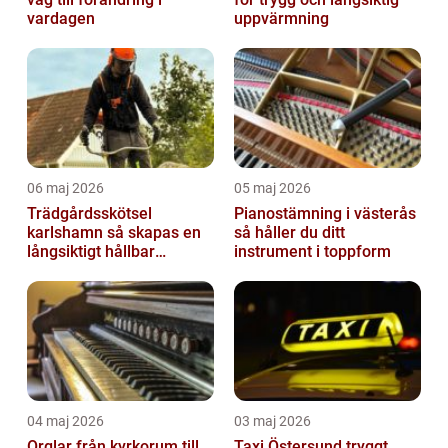
vardagen
uppvärmning
06 maj 2026
05 maj 2026
Trädgårdsskötsel
Pianostämning i västerås
karlshamn så skapas en
så håller du ditt
långsiktigt hållbar
instrument i toppform
trädgård
04 maj 2026
03 maj 2026
Orglar från kyrkorum till
Taxi Östersund tryggt,