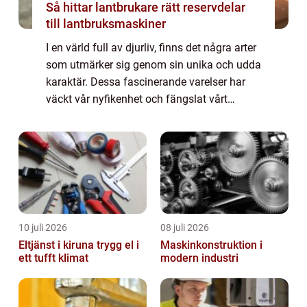
Så hittar lantbrukare rätt reservdelar
till lantbruksmaskiner
I en värld full av djurliv, finns det några arter
som utmärker sig genom sin unika och udda
karaktär. Dessa fascinerande varelser har
väckt vår nyfikenhet och fängslat vårt
intresse för deras märkliga utseende och
beteende. I denna artikel kommer vi ...
10 juli 2026
08 juli 2026
Eltjänst i kiruna trygg el i
Maskinkonstruktion i
ett tufft klimat
modern industri