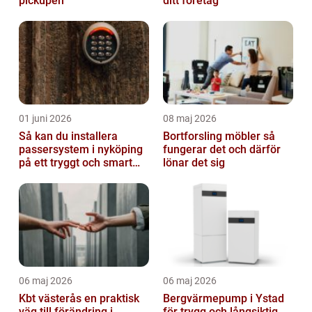
pickupen
ditt företag
01 juni 2026
08 maj 2026
Så kan du installera
Bortforsling möbler så
passersystem i nyköping
fungerar det och därför
på ett tryggt och smart
lönar det sig
sätt
06 maj 2026
06 maj 2026
Kbt västerås en praktisk
Bergvärmepump i Ystad
väg till förändring i
för trygg och långsiktig