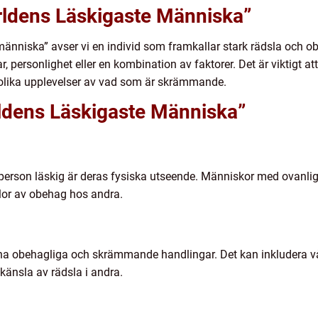
ärldens Läskigaste Människa”
 människa” avser vi en individ som framkallar stark rädsla och
, personlighet eller en kombination av faktorer. Det är viktigt a
 olika upplevelser av vad som är skrämmande.
rldens Läskigaste Människa”
person läskig är deras fysiska utseende. Människor med ovanliga 
lor av obehag hos andra.
ina obehagliga och skrämmande handlingar. Det kan inkludera v
änsla av rädsla i andra.