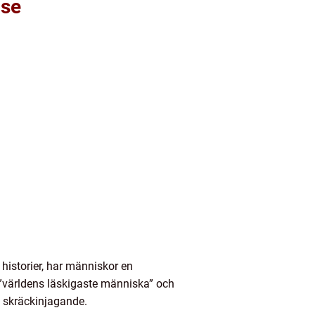
lse
 historier, har människor en
 ”världens läskigaste människa” och
t skräckinjagande.