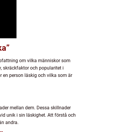
ka”
ppfattning om vilka människor som
 skräckfaktor och popularitet i
r en person läskig och vilka som är
lnader mellan dem. Dessa skillnader
d unik i sin läskighet. Att förstå och
än andra.