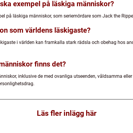
riska exempel på läskiga människor?
mpel på läskiga människor, som seriemördare som Jack the Ripper
son som världens läskigaste?
igaste i världen kan framkalla stark rädsla och obehag hos and
 människor finns det?
människor, inklusive de med ovanliga utseenden, våldsamma elle
ersonlighetsdrag.
Läs fler inlägg här