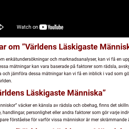
gar om ”Världens Läskigaste Männis
som enkätundersökningar och marknadsanalyser, kan vi få en u
Dessa mätningar kan vara baserade på faktorer som rädsla, avsky,
 och jämföra dessa mätningar kan vi få en inblick i vad som gö
rlden.
Världens Läskigaste Människa”
änniskor” väcker en känsla av rädsla och obehag, finns det skil
andlingar, personlighet eller andra faktorer som gör varje indivi
upare förståelse för varför vissa människor är mer skrämmande 