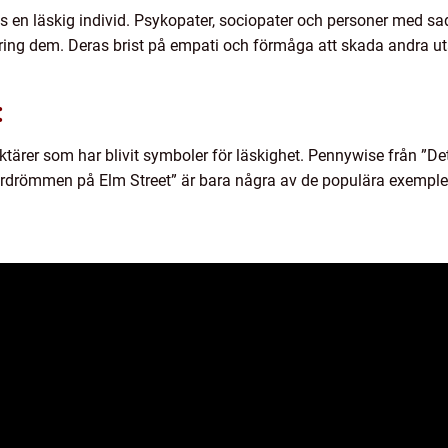
s en läskig individ. Psykopater, sociopater och personer med sa
ing dem. Deras brist på empati och förmåga att skada andra u
:
aktärer som har blivit symboler för läskighet. Pennywise från ”D
ardrömmen på Elm Street” är bara några av de populära exemplen