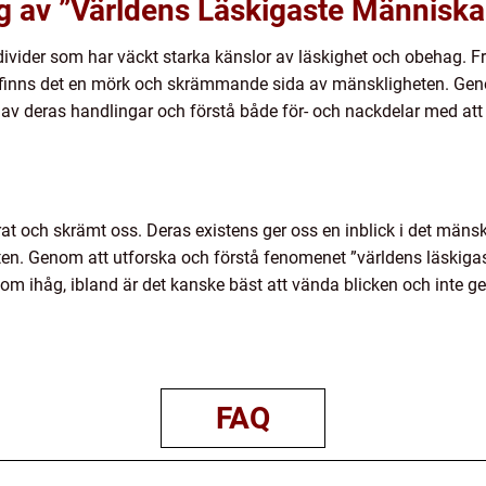
 av ”Världens Läskigaste Människa
 individer som har väckt starka känslor av läskighet och obehag.
ler finns det en mörk och skrämmande sida av mänskligheten. Ge
 av deras handlingar och förstå både för- och nackdelar med att
at och skrämt oss. Deras existens ger oss en inblick i det mänsk
n. Genom att utforska och förstå fenomenet ”världens läskigast
m ihåg, ibland är det kanske bäst att vända blicken och inte ge
FAQ