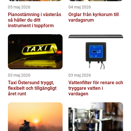
05 maj 2026
04 maj 2026
Pianostämning i västerås
Orglar från kyrkorum till
så håller du ditt
vardagsrum
instrument i toppform
03 maj 2026
03 maj 2026
Taxi Östersund tryggt,
Vattenfilter för renare och
flexibelt och tillgängligt
tryggare vatten i
året runt
vardagen