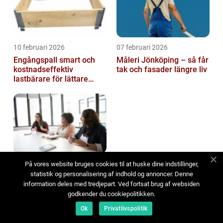
10 februari 2026
07 februari 2026
Engångspall smart och
Måleri Jönköping – så får
kostnadseffektiv
tak och fasader längre liv
lastbärare för lättare
gods
04 februari 2026
På vores website bruges cookies til at huske dine indstillinger,
statistik og personalisering af indhold og annoncer. Denne
Konferens Värmdö -
information deles med tredjepart. Ved fortsat brug af websiden
skärgårdsmiljö som gör
möten mer meningsfulla
godkender du cookiepolitikken.
Ok
Privatlivspolitik