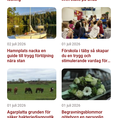
02 juli 2026
01 juli 2026
Hamnplats nacka en
Förskola i täby så skapar
guide till trygg förtöjning
du en trygg och
nära stan
stimulerande vardag för
ditt barn
01 juli 2026
01 juli 2026
Agarplatta grunden för
Begravningsblommor
säker bakteriediagnostik
göteborg en personlig