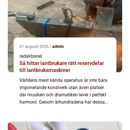
01 augusti 2026
admin
redaktionel
Så hittar lantbrukare rätt reservdelar
till lantbruksmaskiner
Världens mest kända operahus är inte bara
imponerande konstverk utan även platser
där musiken och dramatiken lever i perfekt
harmoni. Genom århundradena har dessa
historiska byggnader spelat en avgörande
roll i ope...