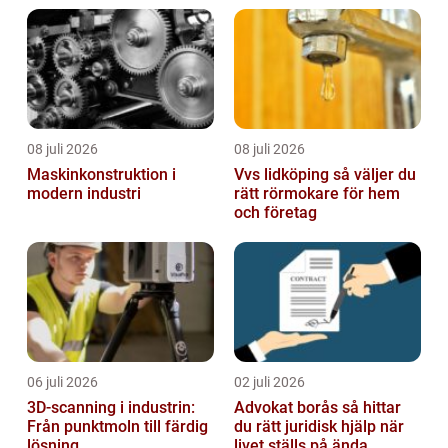
roll i ope...
08 juli 2026
08 juli 2026
Maskinkonstruktion i
Vvs lidköping så väljer du
modern industri
rätt rörmokare för hem
och företag
06 juli 2026
02 juli 2026
3D-scanning i industrin:
Advokat borås så hittar
Från punktmoln till färdig
du rätt juridisk hjälp när
lösning
livet ställs på ända