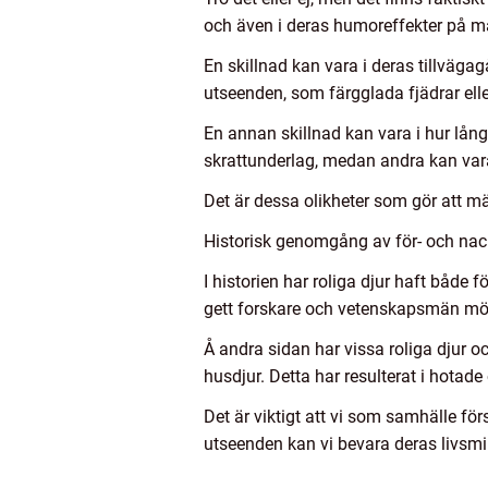
och även i deras humoreffekter på m
En skillnad kan vara i deras tillväg
utseenden, som färgglada fjädrar elle
En annan skillnad kan vara i hur lång
skrattunderlag, medan andra kan vara
Det är dessa olikheter som gör att mä
Historisk genomgång av för- och nack
I historien har roliga djur haft både 
gett forskare och vetenskapsmän möjl
Å andra sidan har vissa roliga djur oc
husdjur. Detta har resulterat i hotad
Det är viktigt att vi som samhälle fö
utseenden kan vi bevara deras livsmil