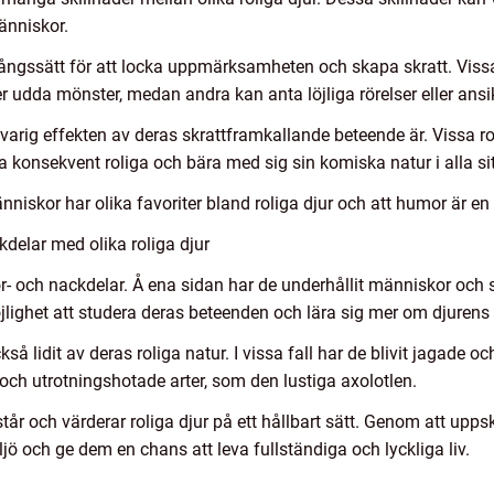
änniskor.
agångssätt för att locka uppmärksamheten och skapa skratt. Viss
r udda mönster, medan andra kan anta löjliga rörelser eller ans
varig effekten av deras skrattframkallande beteende är. Vissa rol
 konsekvent roliga och bära med sig sin komiska natur i alla sit
nniskor har olika favoriter bland roliga djur och att humor är en
delar med olika roliga djur
för- och nackdelar. Å ena sidan har de underhållit människor och 
ighet att studera deras beteenden och lära sig mer om djurens 
kså lidit av deras roliga natur. I vissa fall har de blivit jagade 
e och utrotningshotade arter, som den lustiga axolotlen.
rstår och värderar roliga djur på ett hållbart sätt. Genom att up
jö och ge dem en chans att leva fullständiga och lyckliga liv.