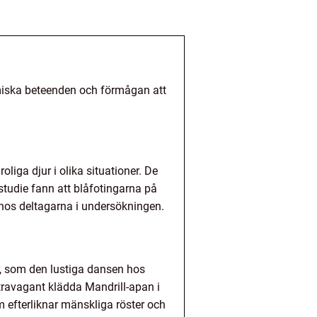
omiska beteenden och förmågan att
.
liga djur i olika situationer. De
tudie fann att blåfotingarna på
t hos deltagarna i undersökningen.
er, som den lustiga dansen hos
ravagant klädda Mandrill-apan i
 efterliknar mänskliga röster och