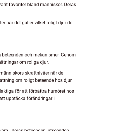
arit favoriter bland människor. Deras
 när det gäller vilket roligt djur de
ska beteenden och mekanismer. Genom
ätningar om roliga djur.
 människors skrattnivåer när de
attning om roligt beteende hos djur.
laktiga för att förbättra humöret hos
tt upptäcka förändringar i
n vara i deras beteenden, utseenden