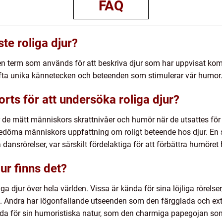
FAQ
ste roliga djur?
är en term som används för att beskriva djur som har uppvisat k
ofta unika kännetecken och beteenden som stimulerar vår humor
orts för att undersöka roliga djur?
 de mätt människors skrattnivåer och humör när de utsattes för ro
bedöma människors uppfattning om roligt beteende hos djur. En s
ansrörelser, var särskilt fördelaktiga för att förbättra humöre
jur finns det?
iga djur över hela världen. Vissa är kända för sina löjliga rörels
 Andra har iögonfallande utseenden som den färgglada och ext
mda för sin humoristiska natur, som den charmiga papegojan som