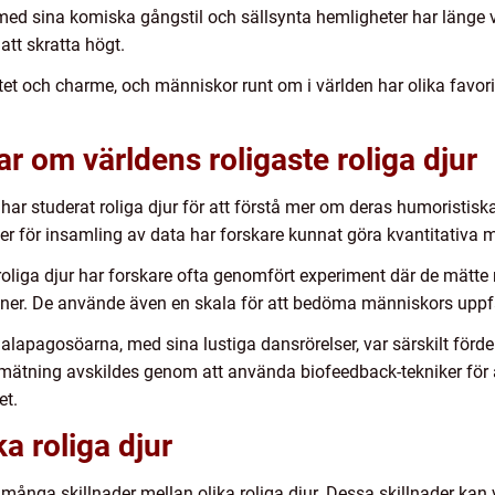
med sina komiska gångstil och sällsynta hemligheter har länge v
att skratta högt.
tet och charme, och människor runt om i världen har olika favoriter
r om världens roligaste roliga djur
r studerat roliga djur för att förstå mer om deras humoristi
er för insamling av data har forskare kunnat göra kvantitativa m
oliga djur har forskare ofta genomfört experiment där de mätte
tioner. De använde även en skala för att bedöma människors uppf
alapagosöarna, med sina lustiga dansrörelser, var särskilt förde
ätning avskildes genom att använda biofeedback-tekniker för a
et.
ka roliga djur
kt många skillnader mellan olika roliga djur. Dessa skillnader ka