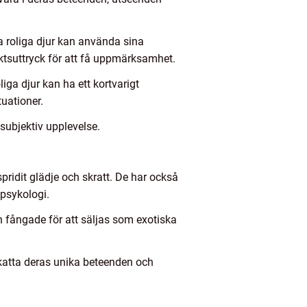
a roliga djur kan använda sina
iktsuttryck för att få uppmärksamhet.
iga djur kan ha ett kortvarigt
uationer.
 subjektiv upplevelse.
spridit glädje och skratt. De har också
psykologi.
och fångade för att säljas som exotiska
pskatta deras unika beteenden och