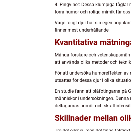
4. Pingviner: Dessa klumpiga fåglar 
torra humor och roliga mimik får oss 
Varje roligt djur har sin egen populari
finner mest underhållande.
Kvantitativa mätninga
Många forskare och vetenskapsmän ha
att använda olika metoder och teknik
För att undersöka humoreffekten av r
utsattes för dessa djur i olika situa
En studie fann att blåfotingarna på G
människor i undersökningen. Denna m
deltagarnas humör och skrattintensit
Skillnader mellan oli
Tro det eller ej, men det finns faktis