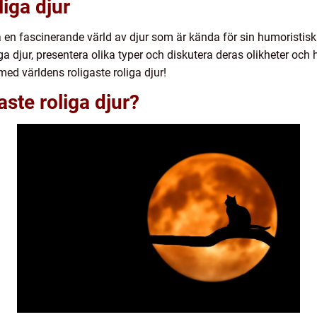
liga djur
a en fascinerande värld av djur som är kända för sin humoristis
a djur, presentera olika typer och diskutera deras olikheter och 
med världens roligaste roliga djur!
aste roliga djur?