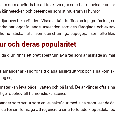
en term som används för att beskriva djur som har uppvisat kom
ika kännetecken och beteenden som stimulerar vår humor.
 djur över hela världen. Vissa är kända för sina löjliga rörelser,
dra har iögonfallande utseenden som den färgglada och extrava
 humoristiska natur, som den charmiga papegojan som efterlikna
jur och deras popularitet
liga djur” finns ett brett spektrum av arter som är älskade av mä
r:
lamander är känd för sitt glada ansiktsuttryck och sina komiska
ring sig.
mater kan leva både i vatten och på land. De använder ofta sina
t ger upphov till humoristiska scener.
mander som ser ut som en leksaksfigur med sina stora leende ö
da för sin förmåga att regenerera sina förlorade kroppsdelar oc