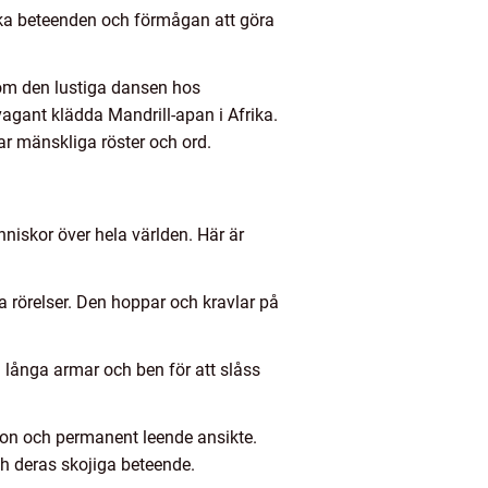
iska beteenden och förmågan att göra
 som den lustiga dansen hos
gant klädda Mandrill-apan i Afrika.
r mänskliga röster och ord.
nniskor över hela världen. Här är
 rörelser. Den hoppar och kravlar på
 långa armar och ben för att slåss
gon och permanent leende ansikte.
h deras skojiga beteende.