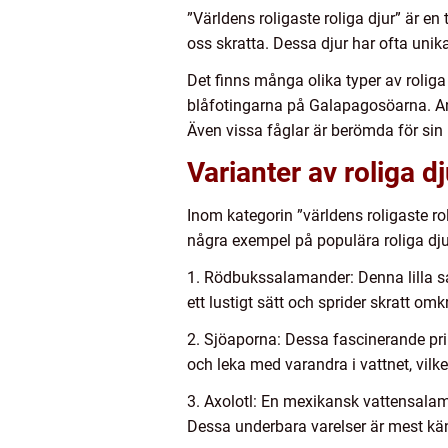
”Världens roligaste roliga djur” är 
oss skratta. Dessa djur har ofta un
Det finns många olika typer av roliga
blåfotingarna på Galapagosöarna. An
Även vissa fåglar är berömda för sin
Varianter av roliga d
Inom kategorin ”världens roligaste ro
några exempel på populära roliga dju
1. Rödbukssalamander: Denna lilla sa
ett lustigt sätt och sprider skratt omk
2. Sjöaporna: Dessa fascinerande pri
och leka med varandra i vattnet, vilke
3. Axolotl: En mexikansk vattensala
Dessa underbara varelser är mest kän