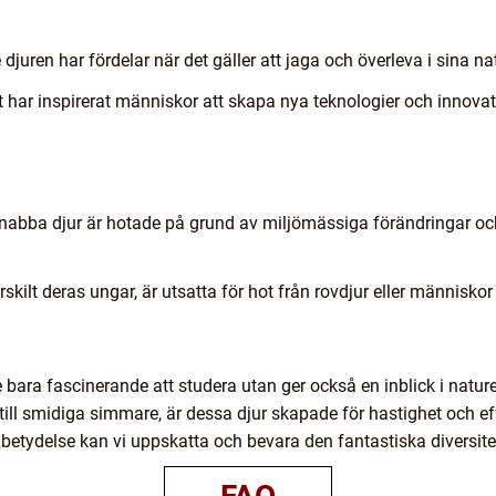
uren har fördelar när det gäller att jaga och överleva i sina nat
t har inspirerat människor att skapa nya teknologier och innova
nabba djur är hotade på grund av miljömässiga förändringar oc
skilt deras ungar, är utsatta för hot från rovdjur eller människor
 bara fascinerande att studera utan ger också en inblick i natur
ill smidiga simmare, är dessa djur skapade för hastighet och ef
 betydelse kan vi uppskatta och bevara den fantastiska diversit