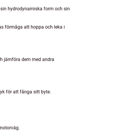
re sin hydrodynamiska form och sin
as förmåga att hoppa och leka i
r och jämföra dem med andra
k för att fånga sitt byte.
motorväg.