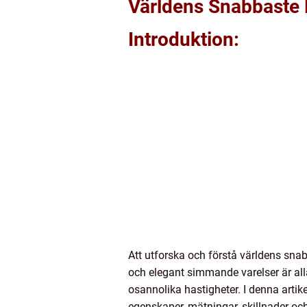
Världens Snabbaste 
Introduktion:
Att utforska och förstå världens sna
och elegant simmande varelser är all
osannolika hastigheter. I denna arti
egenskaper, mätningar, skillnader och