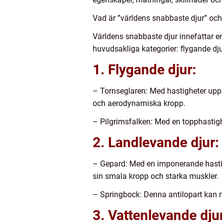
Vad är ”världens snabbaste djur” och 
Världens snabbaste djur innefattar e
huvudsakliga kategorier: flygande dju
1. Flygande djur:
– Tornseglaren: Med hastigheter upp 
och aerodynamiska kropp.
– Pilgrimsfalken: Med en topphastighe
2. Landlevande djur:
– Gepard: Med en imponerande hastigh
sin smala kropp och starka muskler.
– Springbock: Denna antilopart kan n
3. Vattenlevande dju