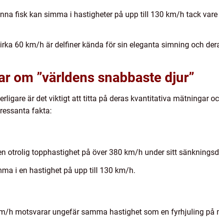
enna fisk kan simma i hastigheter på upp till 130 km/h tack va
irka 60 km/h är delfiner kända för sin eleganta simning och der
ar om ”världens snabbaste djur”
terligare är det viktigt att titta på deras kvantitativa mätninga
tressanta fakta:
 en otrolig topphastighet på över 380 km/h under sitt sänkningsdy
ma i en hastighet på upp till 130 km/h.
m/h motsvarar ungefär samma hastighet som en fyrhjuling på 