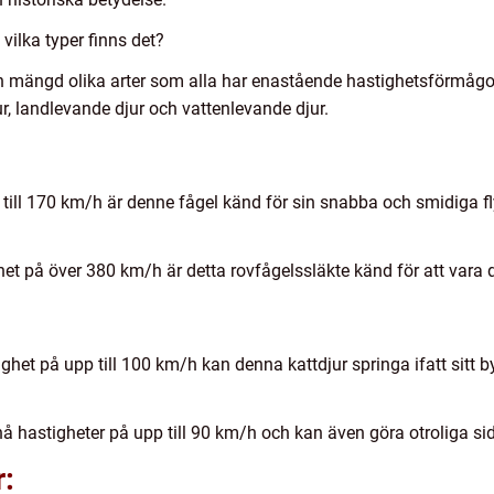
vilka typer finns det?
n mängd olika arter som alla har enastående hastighetsförmågor
r, landlevande djur och vattenlevande djur.
till 170 km/h är denne fågel känd för sin snabba och smidiga fl
t på över 380 km/h är detta rovfågelssläkte känd för att vara d
et på upp till 100 km/h kan denna kattdjur springa ifatt sitt b
å hastigheter på upp till 90 km/h och kan även göra otroliga s
r: