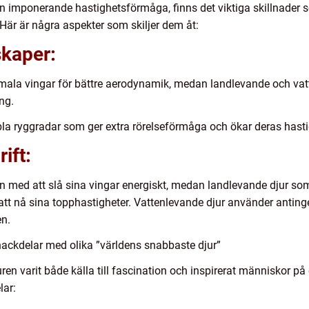
n imponerande hastighetsförmåga, finns det viktiga skillnade
Här är några aspekter som skiljer dem åt:
kaper:
smala vingar för bättre aerodynamik, medan landlevande och va
ng.
ibla ryggradar som ger extra rörelseförmåga och ökar deras hast
ift:
n med att slå sina vingar energiskt, medan landlevande djur s
att nå sina topphastigheter. Vattenlevande djur använder anting
en.
nackdelar med olika ”världens snabbaste djur”
ren varit både källa till fascination och inspirerat människor på o
lar: