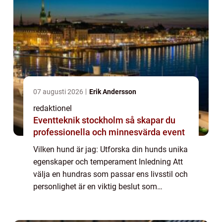
07 augusti 2026
Erik Andersson
redaktionel
Eventteknik stockholm så skapar du
professionella och minnesvärda event
Vilken hund är jag: Utforska din hunds unika
egenskaper och temperament Inledning Att
välja en hundras som passar ens livsstil och
personlighet är en viktig beslut som
potentiella hundägare ställs inför. ”Vilken
hund är jag” är en populär...