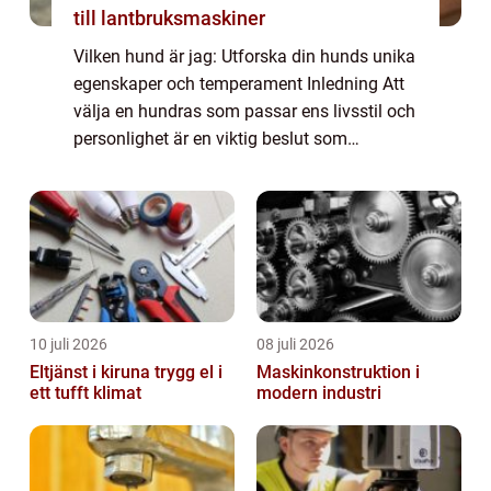
till lantbruksmaskiner
Vilken hund är jag: Utforska din hunds unika
egenskaper och temperament Inledning Att
välja en hundras som passar ens livsstil och
personlighet är en viktig beslut som
potentiella hundägare ställs inför. ”Vilken
hund är jag” är en populär...
10 juli 2026
08 juli 2026
Eltjänst i kiruna trygg el i
Maskinkonstruktion i
ett tufft klimat
modern industri