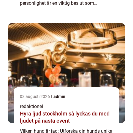
personlighet är en viktig beslut som
potentiella hundägare ställs inför. ”Vilken
hund är jag” är en populär...
03 augusti 2026
admin
redaktionel
Hyra ljud stockholm så lyckas du med
ljudet på nästa event
Vilken hund är jag: Utforska din hunds unika