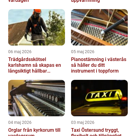
vardagen
uppvärmning
06 maj 2026
05 maj 2026
Trädgårdsskötsel
Pianostämning i västerås
karlshamn så skapas en
så håller du ditt
långsiktigt hållbar
instrument i toppform
trädgård
04 maj 2026
03 maj 2026
Orglar från kyrkorum till
Taxi Östersund tryggt,
vardagsrum
flexibelt och tillgängligt