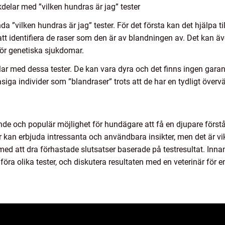
elar med ”vilken hundras är jag” tester
da ”vilken hundras är jag” tester. För det första kan det hjälpa ti
 identifiera de raser som den är av blandningen av. Det kan äv
 för genetiska sjukdomar.
ar med dessa tester. De kan vara dyra och det finns ingen garant
siga individer som ”blandraser” trots att de har en tydligt överv
nde och populär möjlighet för hundägare att få en djupare förstå
kan erbjuda intressanta och användbara insikter, men det är vi
med att dra förhastade slutsatser baserade på testresultat. Inna
jämföra olika tester, och diskutera resultaten med en veterinär f