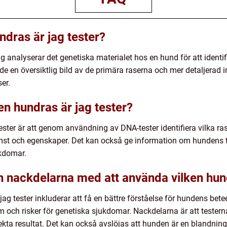
ndras är jag tester?
g analyserar det genetiska materialet hos en hund för att identifi
e en översiktlig bild av de primära raserna och mer detaljerad 
er.
en hundras är jag tester?
ester är att genom användning av DNA-tester identifiera vilka ra
omst och egenskaper. Det kan också ge information om hundens 
ukdomar.
h nackdelarna med att använda vilken hund
jag tester inkluderar att få en bättre förståelse för hundens be
em och risker för genetiska sjukdomar. Nackdelarna är att testern
kta resultat. Det kan också avslöjas att hunden är en blandning 