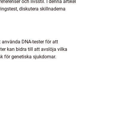
erenser och livsstil. I denna artikel
ringstest, diskutera skillnaderna
t använda DNA-tester för att
 kan bidra till att avslöja vilka
sk för genetiska sjukdomar.