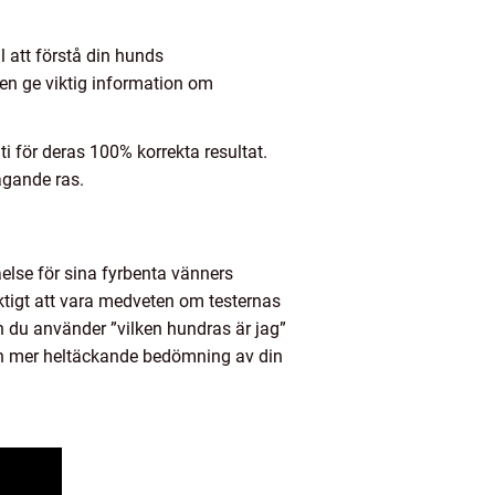
ll att förstå din hunds
en ge viktig information om
i för deras 100% korrekta resultat.
ägande ras.
else för sina fyrbenta vänners
ktigt att vara medveten om testernas
n du använder ”vilken hundras är jag”
ör en mer heltäckande bedömning av din