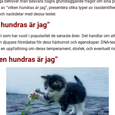
åga behöver man besvara några grundläggande frågor om sina pref
av ”vilken hundras är jag”, presentera olika typer av rasidentifie
 och nackdelar med dessa tester.
 hundras är jag”
n som har vuxit i popularitet de senaste åren. Det handlar om at
n djupare förståelse för dess härkomst och egenskaper. DNA-tester
g en uppfattning om deras temperament, storlek, och eventuell ri
ken hundras är jag”