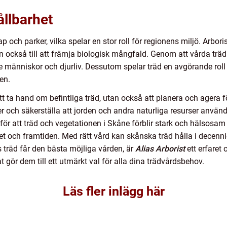
llbarhet
och parker, vilka spelar en stor roll för regionens miljö. Arborist
 också till att främja biologisk mångfald. Genom att vårda träd 
e människor och djurliv. Dessutom spelar träd en avgörande roll 
en.
tt ta hand om befintliga träd, utan också att planera och agera f
jöer och säkerställa att jorden och andra naturliga resurser använd
ör att träd och vegetationen i Skåne förblir stark och hälsosam u
uet och framtiden. Med rätt vård kan skånska träd hålla i decennie
s träd får den bästa möjliga vården, är
Alias Arborist
ett erfaret 
 gör dem till ett utmärkt val för alla dina trädvårdsbehov.
Läs fler inlägg här