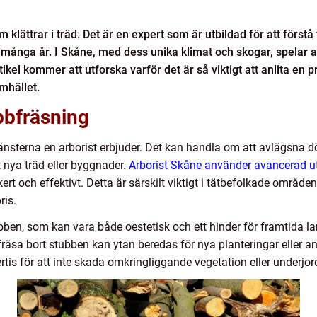
 klättrar i träd. Det är en expert som är utbildad för att förs
i många år. I Skåne, med dess unika klimat och skogar, spelar ar
tikel kommer att utforska varför det är så viktigt att anlita en 
amhället.
bbfräsning
jänsterna en arborist erbjuder. Det kan handla om att avlägsna dö
åt nya träd eller byggnader.
Arborist Skåne använder avancerad u
kert och effektivt. Detta är särskilt viktigt i tätbefolkade områd
ris.
stubben, som kan vara både oestetisk och ett hinder för framtida
 fräsa bort stubben kan ytan beredas för nya planteringar eller
is för att inte skada omkringliggande vegetation eller underjord