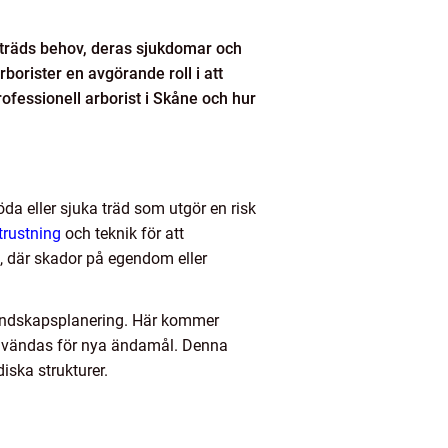
tå träds behov, deras sjukdomar och
borister en avgörande roll i att
professionell arborist i Skåne och hur
da eller sjuka träd som utgör en risk
trustning
och teknik för att
en, där skador på egendom eller
 landskapsplanering. Här kommer
 användas för nya ändamål. Denna
iska strukturer.