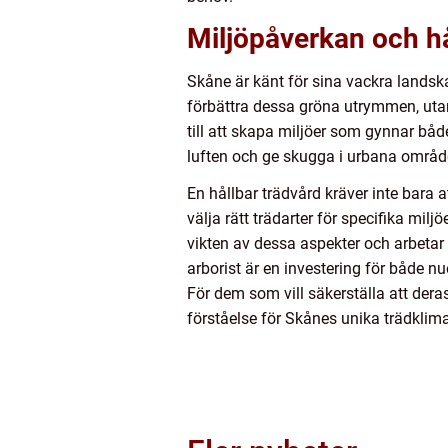
Miljöpåverkan och hå
Skåne är känt för sina vackra landskap 
förbättra dessa gröna utrymmen, utan
till att skapa miljöer som gynnar båd
luften och ge skugga i urbana områd
En hållbar trädvård kräver inte bara a
välja rätt trädarter för specifika mil
vikten av dessa aspekter och arbetar f
arborist är en investering för både n
För dem som vill säkerställa att dera
förståelse för Skånes unika trädklimat