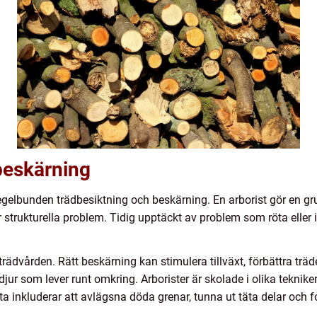
beskärning
egelbunden trädbesiktning och beskärning. En arborist gör en gru
er strukturella problem. Tidig upptäckt av problem som röta eller
rädvården. Rätt beskärning kan stimulera tillväxt, förbättra träd
jur som lever runt omkring. Arborister är skolade i olika tekniker
a inkluderar att avlägsna döda grenar, tunna ut täta delar och f