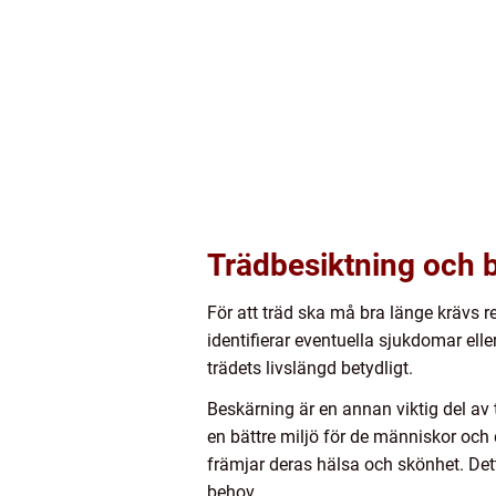
Trädbesiktning och 
För att träd ska må bra länge krävs r
identifierar eventuella sjukdomar ell
trädets livslängd betydligt.
Beskärning är en annan viktig del av t
en bättre miljö för de människor och d
främjar deras hälsa och skönhet. Dett
behov.