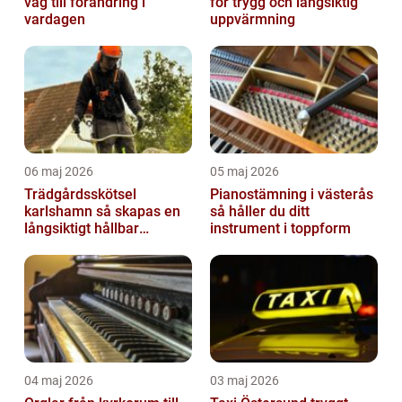
väg till förändring i
för trygg och långsiktig
vardagen
uppvärmning
06 maj 2026
05 maj 2026
Trädgårdsskötsel
Pianostämning i västerås
karlshamn så skapas en
så håller du ditt
långsiktigt hållbar
instrument i toppform
trädgård
04 maj 2026
03 maj 2026