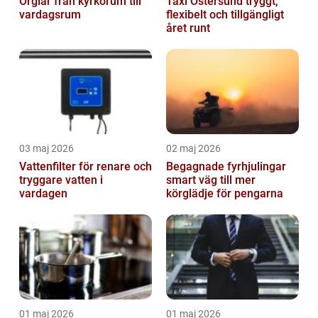
Orglar från kyrkorum till
Taxi Östersund tryggt,
vardagsrum
flexibelt och tillgängligt
året runt
03 maj 2026
02 maj 2026
Vattenfilter för renare och
Begagnade fyrhjulingar
tryggare vatten i
smart väg till mer
vardagen
körglädje för pengarna
01 maj 2026
01 maj 2026