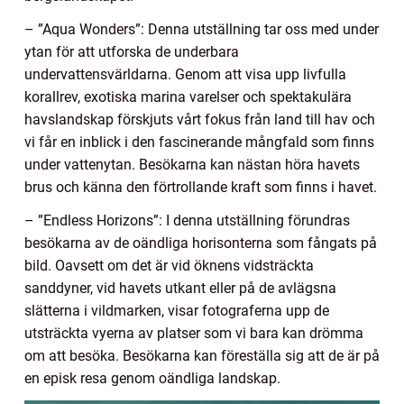
– ”Aqua Wonders”: Denna utställning tar oss med under
ytan för att utforska de underbara
undervattensvärldarna. Genom att visa upp livfulla
korallrev, exotiska marina varelser och spektakulära
havslandskap förskjuts vårt fokus från land till hav och
vi får en inblick i den fascinerande mångfald som finns
under vattenytan. Besökarna kan nästan höra havets
brus och känna den förtrollande kraft som finns i havet.
– ”Endless Horizons”: I denna utställning förundras
besökarna av de oändliga horisonterna som fångats på
bild. Oavsett om det är vid öknens vidsträckta
sanddyner, vid havets utkant eller på de avlägsna
slätterna i vildmarken, visar fotograferna upp de
utsträckta vyerna av platser som vi bara kan drömma
om att besöka. Besökarna kan föreställa sig att de är på
en episk resa genom oändliga landskap.