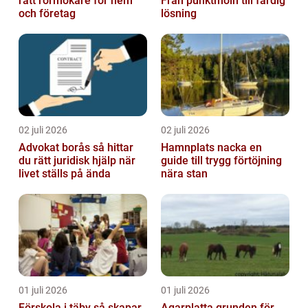
rätt rörmokare för hem
Från punktmoln till färdig
och företag
lösning
02 juli 2026
02 juli 2026
Advokat borås så hittar
Hamnplats nacka en
du rätt juridisk hjälp när
guide till trygg förtöjning
livet ställs på ända
nära stan
01 juli 2026
01 juli 2026
Förskola i täby så skapar
Agarplatta grunden för