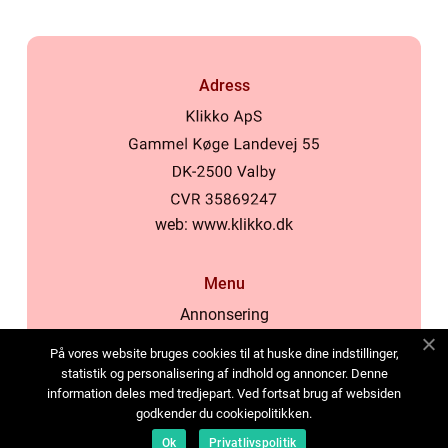
Adress
web:
www.klikko.dk
Menu
Annonsering
Om oss
På vores website bruges cookies til at huske dine indstillinger,
Cookies
statistik og personalisering af indhold og annoncer. Denne
information deles med tredjepart. Ved fortsat brug af websiden
Kontakta oss
godkender du cookiepolitikken.
Sitemap
Ok
Privatlivspolitik