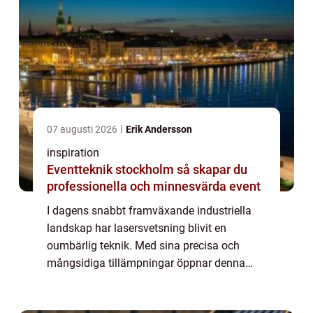
07 augusti 2026
Erik Andersson
inspiration
Eventteknik stockholm så skapar du
professionella och minnesvärda event
I dagens snabbt framväxande industriella
landskap har lasersvetsning blivit en
oumbärlig teknik. Med sina precisa och
mångsidiga tillämpningar öppnar denna
teknik upp nya möjligheter för tillverkning
och reparation...