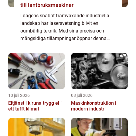
till lantbruksmaskiner
I dagens snabbt framväxande industriella
landskap har lasersvetsning blivit en
oumbärlig teknik. Med sina precisa och
mångsidiga tillämpningar öppnar denna
teknik upp nya möjligheter för tillverkning
och reparation...
10 juli 2026
08 juli 2026
Eltjänst i kiruna trygg el i
Maskinkonstruktion i
ett tufft klimat
modern industri