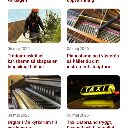
vardagen
uppvärmning
06 maj 2026
05 maj 2026
Trädgårdsskötsel
Pianostämning i västerås
karlshamn så skapas en
så håller du ditt
långsiktigt hållbar
instrument i toppform
trädgård
04 maj 2026
03 maj 2026
Orglar från kyrkorum till
Taxi Östersund tryggt,
vardagsrum
flexibelt och tillgängligt