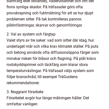
slamfärg eller liknande), väderutsatthet och om det
finns synliga skador. På träfasader görs ofta
provskrapning och fuktmätning för att se hur djupt
problemen sitter. På tak kontrolleras pannor,
plåtinfästningar, skarvar och genomföringar.
2. Val av system och färgtyp
Valet styrs av tre saker: vad som sitter där idag, hur
underlaget mår och vilka krav klimatet ställer. På puts
och betong används ofta diffusionsöppna färger som
minskar risken för blåsor och flagning. På plåt krävs
rostskyddsprimer och täckfärg som klarar stora
temperaturväxlingar. På träfasad väljs system som
följer branschråd, till exempel TräGuidens
rekommendationer.
3. Noggrant förarbete
Förarbetet avgör hur länge målningen håller. Det
omfattar vanligen: