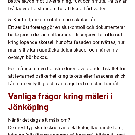
bättre skydd mot UV-strålning, fukt och smuts. På tak är
två lager ofta standard för att klara hårt väder.
5. Kontroll, dokumentation och skötselråd
Ett seriöst företag gör en slutkontroll och dokumenterar
både produkter och utförande. Husägaren får ofta råd
kring löpande skötsel: hur ofta fasaden bör tvättas, hur
man själv kan upptäcka tidiga skador och när en ny
översyn bör bokas.
För många är den här strukturen avgörande. I stället för
att leva med osäkerhet kring takets eller fasadens skick
får man en tydlig bild av nuläget och en plan framåt.
Vanliga frågor kring måleri i
Jönköping
När är det dags att måla om?
De mest typiska tecknen är blekt kulör, flagnande färg,