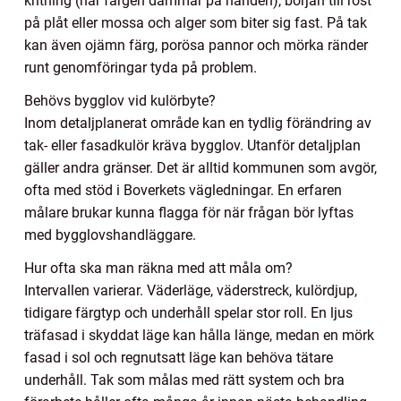
kritning (när färgen dammar på handen), början till rost
på plåt eller mossa och alger som biter sig fast. På tak
kan även ojämn färg, porösa pannor och mörka ränder
runt genomföringar tyda på problem.
Behövs bygglov vid kulörbyte?
Inom detaljplanerat område kan en tydlig förändring av
tak- eller fasadkulör kräva bygglov. Utanför detaljplan
gäller andra gränser. Det är alltid kommunen som avgör,
ofta med stöd i Boverkets vägledningar. En erfaren
målare brukar kunna flagga för när frågan bör lyftas
med bygglovshandläggare.
Hur ofta ska man räkna med att måla om?
Intervallen varierar. Väderläge, väderstreck, kulördjup,
tidigare färgtyp och underhåll spelar stor roll. En ljus
träfasad i skyddat läge kan hålla länge, medan en mörk
fasad i sol och regnutsatt läge kan behöva tätare
underhåll. Tak som målas med rätt system och bra