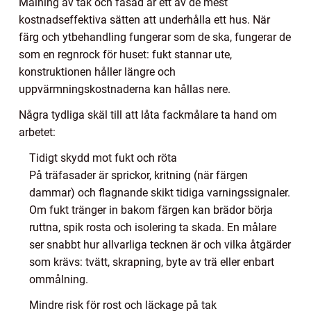
Målning av tak och fasad är ett av de mest
kostnadseffektiva sätten att underhålla ett hus. När
färg och ytbehandling fungerar som de ska, fungerar de
som en regnrock för huset: fukt stannar ute,
konstruktionen håller längre och
uppvärmningskostnaderna kan hållas nere.
Några tydliga skäl till att låta fackmålare ta hand om
arbetet:
Tidigt skydd mot fukt och röta
På träfasader är sprickor, kritning (när färgen
dammar) och flagnande skikt tidiga varningssignaler.
Om fukt tränger in bakom färgen kan brädor börja
ruttna, spik rosta och isolering ta skada. En målare
ser snabbt hur allvarliga tecknen är och vilka åtgärder
som krävs: tvätt, skrapning, byte av trä eller enbart
ommålning.
Mindre risk för rost och läckage på tak