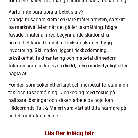
förarbete håller ofta många år innan nästa behandling.
Varför inte bara göra arbetet själv?
Många husägare klarar enklare måleriarbeten, särskilt
på marknivå. Men när det gäller takmålning, högre
fasader, material med begynnande skador eller
osäkerhet kring färgval är fackkunskap en trygg
investering. Skillnaden ligger i riskbedömning,
taksäkerhet, fukthantering och materialkännedom
faktorer som sällan syns direkt, men märks tydligt efter
några år.
För den som söker ett erfaret och inarbetat företag inom
tak- och fasadmålning i Jönköping med fokus på
hållbara lösningar och säkert arbete på höjd kan
Hildebrands Tak & Måleri vara värt att titta närmare på:
hildebrandtakmaleri.se.
Läs fler inlägg här