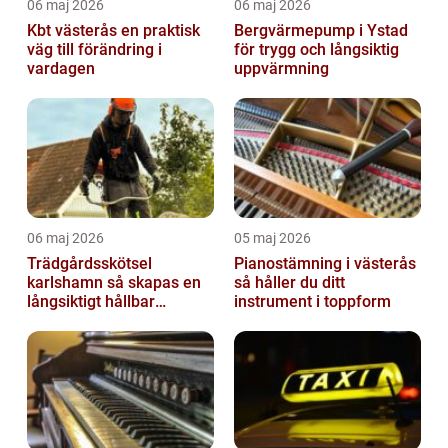
06 maj 2026
06 maj 2026
Kbt västerås en praktisk
Bergvärmepump i Ystad
väg till förändring i
för trygg och långsiktig
vardagen
uppvärmning
06 maj 2026
05 maj 2026
Trädgårdsskötsel
Pianostämning i västerås
karlshamn så skapas en
så håller du ditt
långsiktigt hållbar
instrument i toppform
trädgård