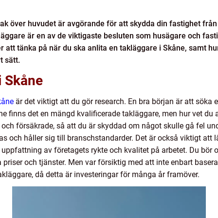
t tak över huvudet är avgörande för att skydda din fastighet f
kläggare är en av de viktigaste besluten som husägare och fastig
r att tänka på när du ska anlita en takläggare i Skåne, samt hu
t sätt.
 i Skåne
kåne
är det viktigt att du gör research. En bra början är att söka 
ne finns det en mängd kvalificerade takläggare, men hur vet du at
de och försäkrade, så att du är skyddad om något skulle gå fel und
as och håller sig till branschstandarder. Det är också viktigt at
 uppfattning av företagets rykte och kvalitet på arbetet. Du bör
a priser och tjänster. Men var försiktig med att inte enbart basera 
takläggare, då detta är investeringar för många år framöver.