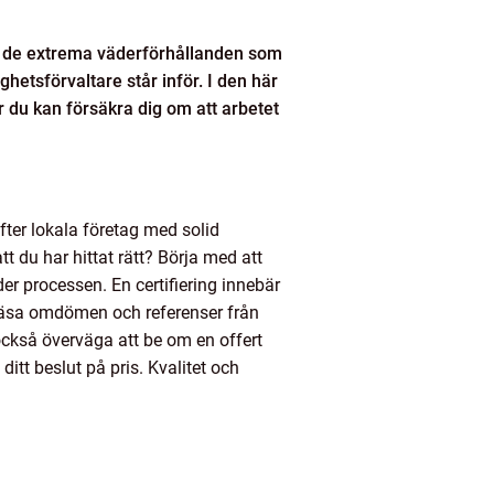
rån de extrema väderförhållanden som
hetsförvaltare står inför. I den här
r du kan försäkra dig om att arbetet
efter lokala företag med solid
t du har hittat rätt? Börja med att
er processen. En certifiering innebär
t läsa omdömen och referenser från
 också överväga att be om en offert
ditt beslut på pris. Kvalitet och