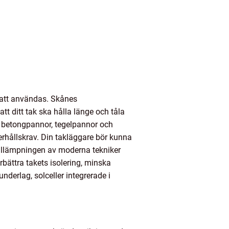
r att användas. Skånes
tt ditt tak ska hålla länge och tåla
är betongpannor, tegelpannor och
erhållskrav. Din takläggare bör kunna
 Tillämpningen av moderna tekniker
rbättra takets isolering, minska
nderlag, solceller integrerade i