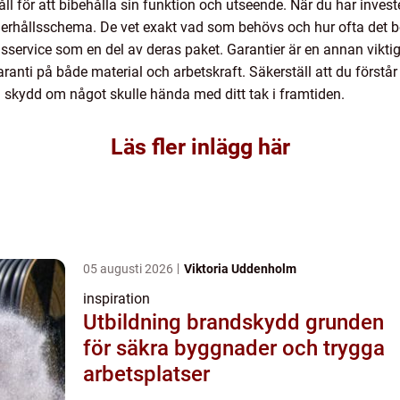
l för att bibehålla sin funktion och utseende. När du har investerat
erhållsschema. De vet exakt vad som behövs och hur ofta det bör
sservice som en del av deras paket. Garantier är en annan viktig 
anti på både material och arbetskraft. Säkerställ att du förstår
h skydd om något skulle hända med ditt tak i framtiden.
Läs fler inlägg här
05 augusti 2026
Viktoria Uddenholm
inspiration
Utbildning brandskydd grunden
för säkra byggnader och trygga
arbetsplatser