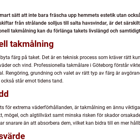
smart sätt att inte bara fräscha upp hemmets estetik utan också t
ftar från strålande solljus till salta havsvindar, är det särskilt vik
nell takmålning kan du förlänga takets livslängd och samtidigt 
ell takmålning
yta färg på taket. Det är en teknisk process som kräver rätt ku
äder och vind. Professionella takmålare i Göteborg förstår vikte
. Rengöring, grundning och valet av rätt typ av färg är avgörand
n också står emot tidens tand.
dd
tts för extrema väderförhållanden, är takmålning en ännu viktigar
, mögel, och algtillväxt samt minska risken för skador orsakad
ar snarare än att absorbera dem, vilket kan bidra till en mer hål
tsvärde