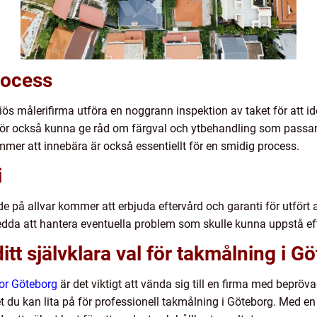
rocess
s målerifirma utföra en noggrann inspektion av taket för att ide
r också kunna ge råd om färgval och ytbehandling som passar j
mer att innebära är också essentiellt för en smidig process.
i
de på allvar kommer att erbjuda eftervård och garanti för utfört 
edda att hantera eventuella problem som skulle kunna uppstå efter
tt självklara val för takmålning i G
or Göteborg
är det viktigt att vända sig till en firma med beprö
et du kan lita på för professionell takmålning i Göteborg. Med e