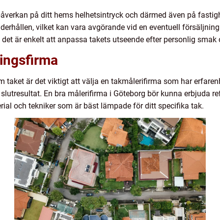
påverkan på ditt hems helhetsintryck och därmed även på fastighe
underhållen, vilket kan vara avgörande vid en eventuell försäljning
å det är enkelt att anpassa takets utseende efter personlig smak 
ningsfirma
 taket är det viktigt att välja en takmålerifirma som har erfare
de slutresultat. En bra målerifirma i Göteborg bör kunna erbjuda re
terial och tekniker som är bäst lämpade för ditt specifika tak.