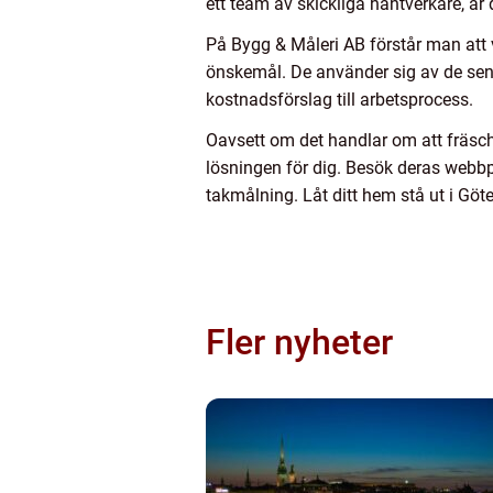
ett team av skickliga hantverkare, är d
På Bygg & Måleri AB förstår man att v
önskemål. De använder sig av de sena
kostnadsförslag till arbetsprocess.
Oavsett om det handlar om att fräsch
lösningen för dig. Besök deras webbpl
takmålning. Låt ditt hem stå ut i Göt
Fler nyheter