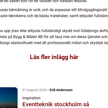
e ett säkert kort för ett vackert och hållbart resultat.
arje takmålning är unik, och de anpassar sitt tillvägagångssätt
ste teknikerna och de bästa materialen, samt erbjuder fullständi
a upp ytan eller erbjuda fullständigt skydd mot Göteborgs skift
ats på Bygg & Måleri AB för att läsa mer om deras tjänster och f
eborgs stadssilhuett med ett professionellt målat och skyddat ta
Läs fler inlägg här
07 augusti 2026
Erik Andersson
inspiration
Eventteknik stockholm så