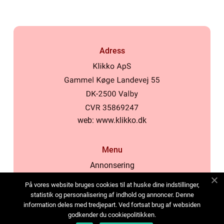
Adress
web:
www.klikko.dk
Menu
Annonsering
Om oss
På vores website bruges cookies til at huske dine indstillinger,
Cookies
statistik og personalisering af indhold og annoncer. Denne
information deles med tredjepart. Ved fortsat brug af websiden
Kontakta oss
godkender du cookiepolitikken.
Sitemap