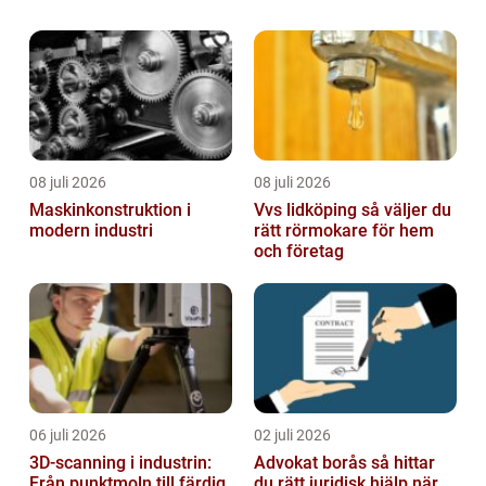
tandvård av hög kvalitet. Från ru...
08 juli 2026
08 juli 2026
Maskinkonstruktion i
Vvs lidköping så väljer du
modern industri
rätt rörmokare för hem
och företag
06 juli 2026
02 juli 2026
3D-scanning i industrin:
Advokat borås så hittar
Från punktmoln till färdig
du rätt juridisk hjälp när