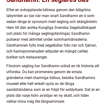
Efter en avkopplande båtresa genom den blågröna
labyrinten av öar når man snart Sandhamn en ö som
sedan länge är synonym med segling och skärgårdsliv.
Hem till den anrika Kungliga Svenska Segelsällskapet
och plats för många seglingstävlingar, Sandhamn
pulserar med aktivitet under sommarmånaderna.
Gästhamnen fylls med segelbåtar från när och fjärran,
och hamnpromenaden erbjuder en mängd caféer,
butiker och restauranger.
Förutom segling har Sandhamn också en rik historia att
utforska. Du kan promenera genom de smala
gränderna med charmiga trähus, besöka Sandhamns
museet eller helt enkelt njuta av de långa
sandstränderna som är en fröjd för soldyrkare. Det är en
plats där varje hörn avslöjar en ny skatt, och tiden
verkar rinna iväg lite långsammare.