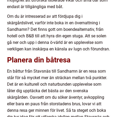
möjlighet att utforska isolerade vikar och små öar som
endast är tillgängliga med båt.
Om du är intresserad av att fördjupa dig i
skärgårdslivet, varför inte boka in en övernattning i
Sandhamn? Det finns gott om boendealternativ, från
hotell och B&B till att hyra din egen stuga. Att se solen
gå ner och upp i denna ö-värld är en upplevelse som
verkligen kan inskärpa en känsla av lugn och förundran.
Planera din båtresa
En båttur från Stavsnäs till Sandhamn är en resa som
står för så mycket mer än sträckan mellan två punkter.
Det är en kulturell och naturbunden upplevelse som
låter dig upptäcka det bästa av den svenska
skärgården. Oavsett om du söker äventyr, avkoppling
eller bara en paus från storstadens brus, lovar vi att
denna resa ger minnen för livet. Så ta steget och boka
din tur idag för att utforska idyllen mellan Stavsnäs och