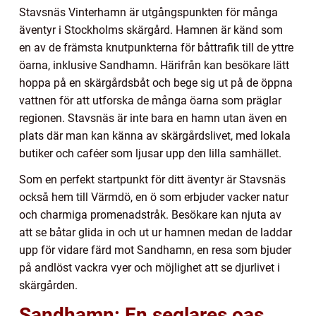
Stavsnäs Vinterhamn är utgångspunkten för många
äventyr i Stockholms skärgård. Hamnen är känd som
en av de främsta knutpunkterna för båttrafik till de yttre
öarna, inklusive Sandhamn. Härifrån kan besökare lätt
hoppa på en skärgårdsbåt och bege sig ut på de öppna
vattnen för att utforska de många öarna som präglar
regionen. Stavsnäs är inte bara en hamn utan även en
plats där man kan känna av skärgårdslivet, med lokala
butiker och caféer som ljusar upp den lilla samhället.
Som en perfekt startpunkt för ditt äventyr är Stavsnäs
också hem till Värmdö, en ö som erbjuder vacker natur
och charmiga promenadstråk. Besökare kan njuta av
att se båtar glida in och ut ur hamnen medan de laddar
upp för vidare färd mot Sandhamn, en resa som bjuder
på andlöst vackra vyer och möjlighet att se djurlivet i
skärgården.
Sandhamn: En seglares oas