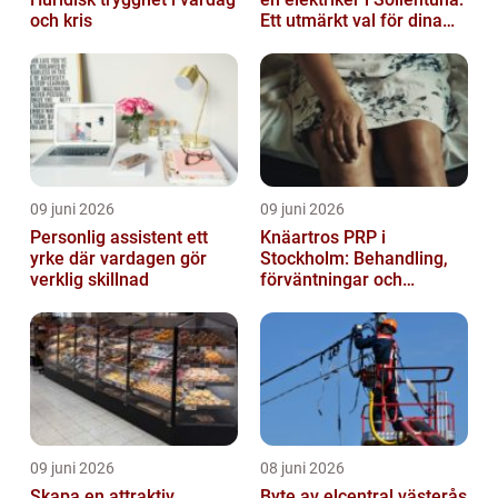
och kris
Ett utmärkt val för dina
elbehov
09 juni 2026
09 juni 2026
Personlig assistent ett
Knäartros PRP i
yrke där vardagen gör
Stockholm: Behandling,
verklig skillnad
förväntningar och
möjligheter
09 juni 2026
08 juni 2026
Skapa en attraktiv
Byte av elcentral västerås