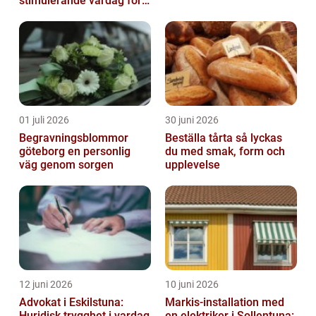
stimulerande vardag för
ditt barn
01 juli 2026
30 juni 2026
Begravningsblommor
Beställa tårta så lyckas
göteborg en personlig
du med smak, form och
väg genom sorgen
upplevelse
12 juni 2026
10 juni 2026
Advokat i Eskilstuna:
Markis-installation med
Huridisk trygghet i vardag
en elektriker i Sollentuna: