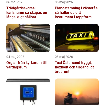
06 maj 2026
05 maj 2026
Trädgårdsskötsel
Pianostämning i västerås
karlshamn så skapas en
så håller du ditt
långsiktigt hållbar
instrument i toppform
trädgård
04 maj 2026
03 maj 2026
Orglar från kyrkorum till
Taxi Östersund tryggt,
vardagsrum
flexibelt och tillgängligt
året runt