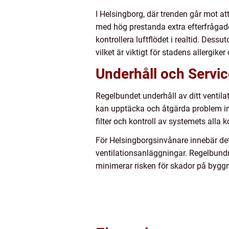
I Helsingborg, där trenden går mot a
med hög prestanda extra efterfrågade
kontrollera luftflödet i realtid. Dess
vilket är viktigt för stadens allergik
Underhåll och Servic
Regelbundet underhåll av ditt ventilat
kan upptäcka och åtgärda problem inna
filter och kontroll av systemets alla
För Helsingborgsinvånare innebär det
ventilationsanläggningar. Regelbundn
minimerar risken för skador på bygg