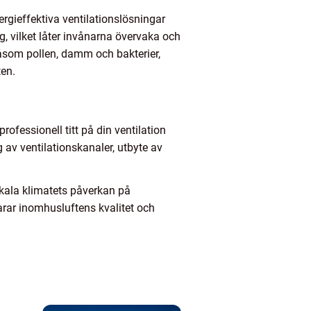
rgieffektiva ventilationslösningar
, vilket låter invånarna övervaka och
 såsom pollen, damm och bakterier,
ten.
rofessionell titt på din ventilation
 av ventilationskanaler, utbyte av
okala klimatets påverkan på
arar inomhusluftens kvalitet och