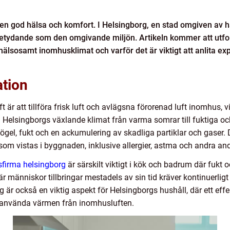
 en god hälsa och komfort. I Helsingborg, en stad omgiven av ha
betydande som den omgivande miljön. Artikeln kommer att utfors
älsosamt inomhusklimat och varför det är viktigt att anlita expe
ation
r att tillföra frisk luft och avlägsna förorenad luft inomhus, vilk
 Helsingborgs växlande klimat från varma somrar till fuktiga och 
ögel, fukt och en ackumulering av skadliga partiklar och gaser.
som vistas i byggnaden, inklusive allergier, astma och andra a
nsfirma helsingborg
är särskilt viktigt i kök och badrum där fukt
nniskor tillbringar mestadels av sin tid kräver kontinuerligt ut
är också en viktig aspekt för Helsingborgs hushåll, där ett effek
ranvända värmen från inomhusluften.