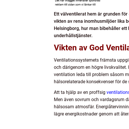
Ett välventilerat hem är grunden för
vikten av rena inomhusmiljöer lika 
Helsingborg, hur man bibehåller ett h
underhållstjänster.
Vikten av God Ventil
Ventilationssystemets främsta uppgift ä
och därigenom en högre livskvalitet. I
ventilation leda till problem såsom m
hälsorelaterade konsekvenser för de 
Att ta hjälp av en proffsig
ventilatio
Men även sovrum och vardagsrum där mä
hälsosam atmosfär. Energiåtervinning 
lägre energikostnader genom att åte