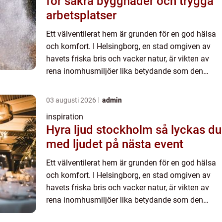
för säkra byggnader och trygga
arbetsplatser
Ett välventilerat hem är grunden för en god hälsa
och komfort. I Helsingborg, en stad omgiven av
havets friska bris och vacker natur, är vikten av
rena inomhusmiljöer lika betydande som den
omgivande miljön. Artikel...
03 augusti 2026
admin
inspiration
Hyra ljud stockholm så lyckas du
med ljudet på nästa event
Ett välventilerat hem är grunden för en god hälsa
och komfort. I Helsingborg, en stad omgiven av
havets friska bris och vacker natur, är vikten av
rena inomhusmiljöer lika betydande som den
omgivande miljön. Artikel...