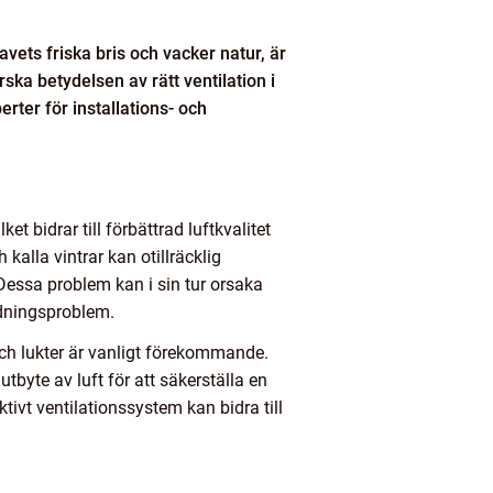
vets friska bris och vacker natur, är
ka betydelsen av rätt ventilation i
rter för installations- och
et bidrar till förbättrad luftkvalitet
kalla vintrar kan otillräcklig
 Dessa problem kan i sin tur orsaka
ndningsproblem.
 och lukter är vanligt förekommande.
byte av luft för att säkerställa en
tivt ventilationssystem kan bidra till