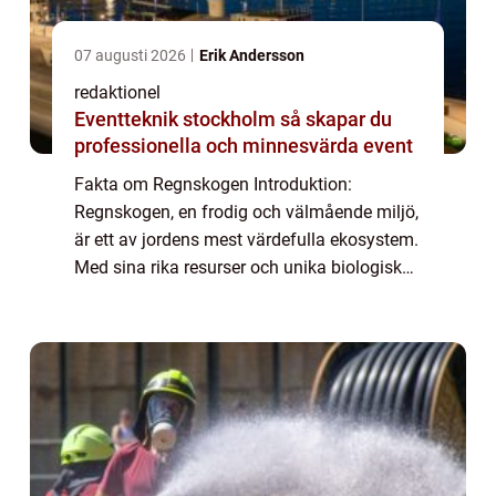
07 augusti 2026
Erik Andersson
redaktionel
Eventteknik stockholm så skapar du
professionella och minnesvärda event
Fakta om Regnskogen Introduktion:
Regnskogen, en frodig och välmående miljö,
är ett av jordens mest värdefulla ekosystem.
Med sina rika resurser och unika biologiska
mångfald är det viktigt att förstå olika fakta
om regnskogen för att uppskatta dess ...