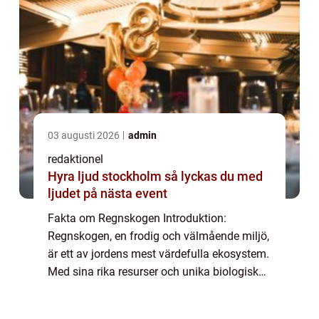
03 augusti 2026
admin
redaktionel
Hyra ljud stockholm så lyckas du med
ljudet på nästa event
Fakta om Regnskogen Introduktion:
Regnskogen, en frodig och välmående miljö,
är ett av jordens mest värdefulla ekosystem.
Med sina rika resurser och unika biologiska
mångfald är det viktigt att förstå olika fakta
om regnskogen för att uppskatta dess ...