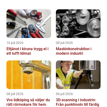
mångfald är det viktigt att förstå olika fakta
om regnskogen för att uppskatta dess ...
10 juli 2026
08 juli 2026
Eltjänst i kiruna trygg el i
Maskinkonstruktion i
ett tufft klimat
modern industri
08 juli 2026
06 juli 2026
Vvs lidköping så väljer du
3D-scanning i industrin:
rätt rörmokare för hem
Från punktmoln till färdig