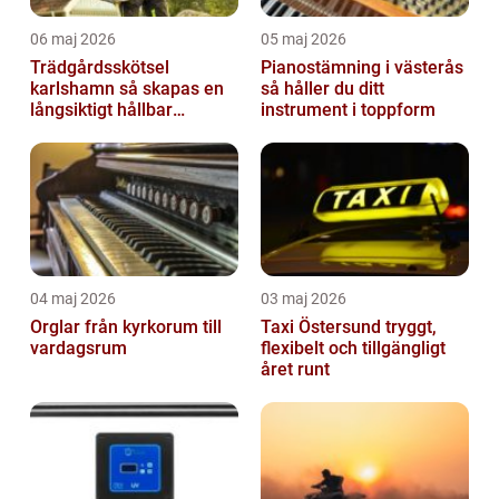
06 maj 2026
05 maj 2026
Trädgårdsskötsel
Pianostämning i västerås
karlshamn så skapas en
så håller du ditt
långsiktigt hållbar
instrument i toppform
trädgård
04 maj 2026
03 maj 2026
Orglar från kyrkorum till
Taxi Östersund tryggt,
vardagsrum
flexibelt och tillgängligt
året runt