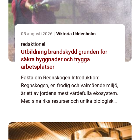
05 augusti 2026
Viktoria Uddenholm
redaktionel
Utbildning brandskydd grunden för
säkra byggnader och trygga
arbetsplatser
Fakta om Regnskogen Introduktion:
Regnskogen, en frodig och välmående miljö,
är ett av jordens mest värdefulla ekosystem.
Med sina rika resurser och unika biologiska
mångfald är det viktigt att förstå olika fakta
om regnskogen för att uppskatta dess ...