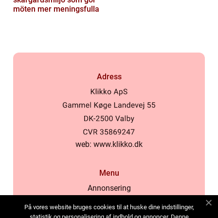
möten mer meningsfulla
Adress
web:
www.klikko.dk
Menu
Annonsering
Om oss
På vores website bruges cookies til at huske dine indstillinger,
Cookies
statistik og personalisering af indhold og annoncer. Denne