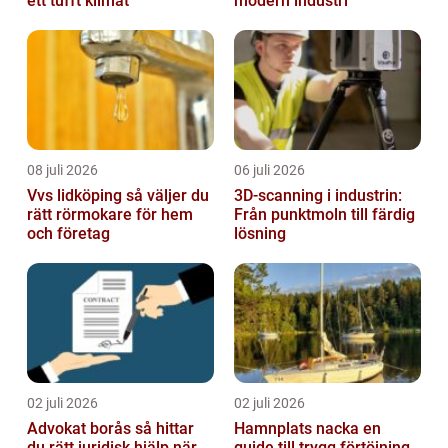
ett tufft klimat
modern industri
08 juli 2026
06 juli 2026
Vvs lidköping så väljer du
3D-scanning i industrin:
rätt rörmokare för hem
Från punktmoln till färdig
och företag
lösning
02 juli 2026
02 juli 2026
Advokat borås så hittar
Hamnplats nacka en
du rätt juridisk hjälp när
guide till trygg förtöjning