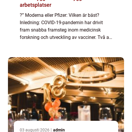
arbetsplatser
?” Moderna eller Pfizer: Vilken är bäst?
Inledning: COVID-19-pandemin har drivit
fram snabba framsteg inom medicinsk
forskning och utveckling av vacciner. Två av
de mest framstående vaccinerna som har
godkänts för nödbruk är Moderna och
Pfizer....
03 augusti 2026
admin