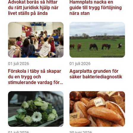
Advokat borås så hittar
Hamnplats nacka en
du rätt juridisk hjälp när
guide till trygg förtöjning
livet ställs på ända
nära stan
01 juli 2026
01 juli 2026
Förskola i täby så skapar
Agarplatta grunden för
du en trygg och
säker bakteriediagnostik
stimulerande vardag för
ditt barn
01 juli 2026
30 juni 2026