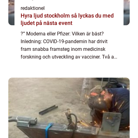
redaktionel
Hyra ljud stockholm så lyckas du med
ljudet på nästa event
?” Moderna eller Pfizer: Vilken är bäst?
Inledning: COVID-19-pandemin har drivit
fram snabba framsteg inom medicinsk
forskning och utveckling av vacciner. Två av
de mest framstående vaccinerna som har
godkänts för nödbruk är Moderna och
Pfizer....