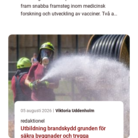
fram snabba framsteg inom medicinsk
forskning och utveckling av vacciner. Två av
de mest framstående vaccinerna som har
godkänts för nödbruk är Moderna och
Pfizer....
05 augusti 2026
Viktoria Uddenholm
redaktionel
Utbildning brandskydd grunden för
säkra byggnader och trygga