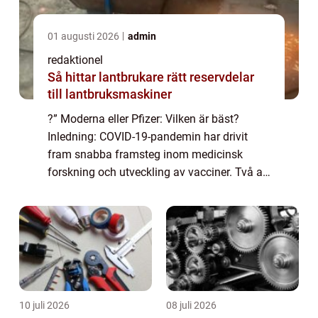
01 augusti 2026
admin
redaktionel
Så hittar lantbrukare rätt reservdelar
till lantbruksmaskiner
?” Moderna eller Pfizer: Vilken är bäst?
Inledning: COVID-19-pandemin har drivit
fram snabba framsteg inom medicinsk
forskning och utveckling av vacciner. Två av
de mest framstående vaccinerna som har
godkänts för nödbruk är Moderna och
Pfizer....
10 juli 2026
08 juli 2026