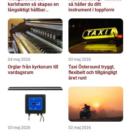
karlshamn så skapas en
så håller du ditt
långsiktigt hållbar
instrument i toppform
trädgård
04 maj 2026
03 maj 2026
Orglar från kyrkorum till
Taxi Östersund tryggt,
vardagsrum
flexibelt och tillgängligt
året runt
03 maj 2026
02 maj 2026