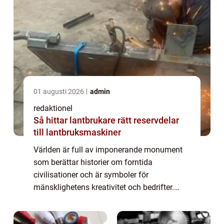
01 augusti 2026
admin
redaktionel
Så hittar lantbrukare rätt reservdelar
till lantbruksmaskiner
Världen är full av imponerande monument
som berättar historier om forntida
civilisationer och är symboler för
mänsklighetens kreativitet och bedrifter.
Dessa monument har överlevt tidens gång
och har blivit v&...