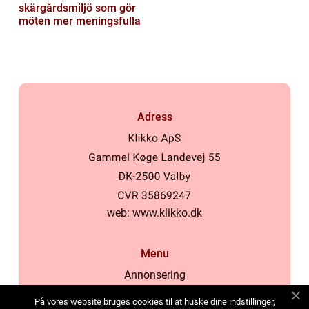
skärgårdsmiljö som gör
möten mer meningsfulla
Adress
web:
www.klikko.dk
Menu
Annonsering
Om oss
På vores website bruges cookies til at huske dine indstillinger,