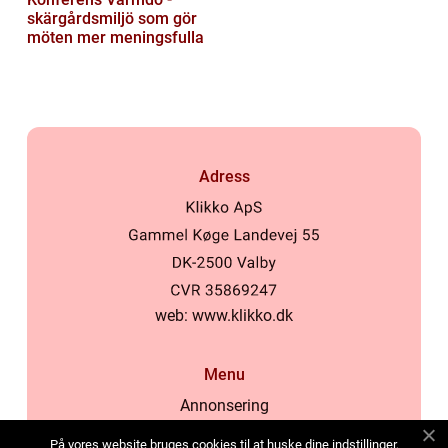
skärgårdsmiljö som gör
möten mer meningsfulla
Adress
web:
www.klikko.dk
Menu
Annonsering
Om oss
På vores website bruges cookies til at huske dine indstillinger,