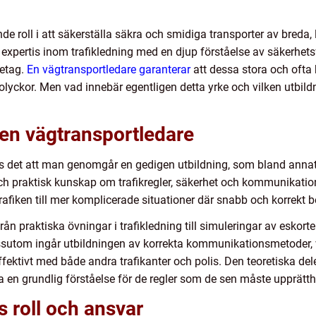
e roll i att säkerställa säkra och smidiga transporter av breda
xpertis inom trafikledning med en djup förståelse av säkerhetsfö
retag.
En vägtransportledare garanterar
att dessa stora och ofta
r olyckor. Men vad innebär egentligen detta yrke och vilken utbildn
en vägtransportledare
ävs det att man genomgår en gedigen utbildning, som bland annat 
 och praktisk kunskap om trafikregler, säkerhet och kommunikation
trafiken till mer komplicerade situationer där snabb och korrekt 
t från praktiska övningar i trafikledning till simuleringar av eskort
ssutom ingår utbildningen av korrekta kommunikationsmetoder, vi
ektivt med både andra trafikanter och polis. Den teoretiska del
rna en grundlig förståelse för de regler som de sen måste upprätth
 roll och ansvar