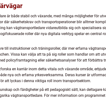
iärvägar
re är både stabil och växande, med många möjligheter för utvec
tor där säkerhetskrav och transportoperationer blir alltmer kompl
ng kan vägtransportledare vidareutbilda sig och specialisera 
ologifokuserade roller där nya digitala verktyg spelar en central r
re till instruktioner och träningsroller, där mer erfarna vägtrans
chen. Vissa kan välja att ta på sig roller som handlar om att ut
 med policyframtagning eller säkerhetsanalyser för att förbättra t
forska en karriär inom detta vitala och växande område, erbjude
åde nya och erfarna yrkesverksamma. Deras kurser är utformade
ör att lyckas i denna viktiga roll inom transportsektorn.
unskap och färdigheter på ett pedagogiskt sätt, kan deltagare k
ångsrika vägtransportledare. För mer information om programmet 