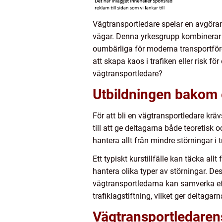
Vägtransportledare spelar en avgörand
vägar. Denna yrkesgrupp kombinerar e
oumbärliga för moderna transportfö
att skapa kaos i trafiken eller risk fö
vägtransportledare?
Utbildningen bakom 
För att bli en vägtransportledare kr
till att ge deltagarna både teoretisk
hantera allt från mindre störningar i 
Ett typiskt kurstillfälle kan täcka all
hantera olika typer av störningar. De
vägtransportledarna kan samverka eff
trafiklagstiftning, vilket ger deltaga
Vägtransportledarens