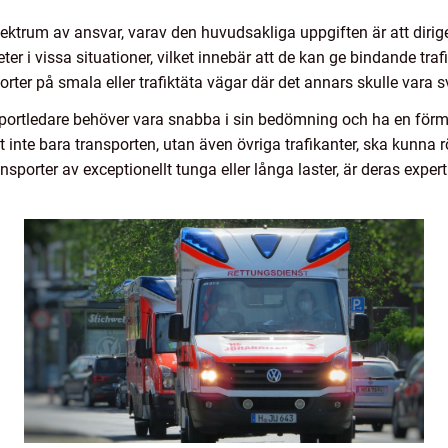
ektrum av ansvar, varav den huvudsakliga uppgiften är att diriger
r i vissa situationer, vilket innebär att de kan ge bindande traf
rter på smala eller trafiktäta vägar där det annars skulle vara s
ansportledare behöver vara snabba i sin bedömning och ha en förm
att inte bara transporten, utan även övriga trafikanter, ska kunna
sporter av exceptionellt tunga eller långa laster, är deras exper