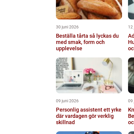
30 juni 2026
12 
Beställa tårta så lyckas du
Ad
med smak, form och
Hu
upplevelse
oc
09 juni 2026
09 
Personlig assistent ett yrke
Kn
där vardagen gör verklig
Be
skillnad
oc