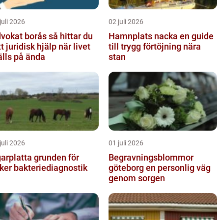
juli 2026
02 juli 2026
kat borås så hittar du
Hamnplats nacka en guide
tt juridisk hjälp när livet
till trygg förtöjning nära
älls på ända
stan
juli 2026
01 juli 2026
platta grunden för
Begravningsblommor
ker bakteriediagnostik
göteborg en personlig väg
genom sorgen