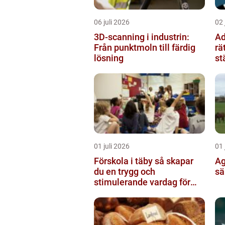
06 juli 2026
02 
3D-scanning i industrin:
Advo
Från punktmoln till färdig
rä
lösning
st
01 juli 2026
01 
Förskola i täby så skapar
Agar
du en trygg och
sä
stimulerande vardag för
ditt barn