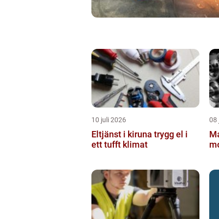
10 juli 2026
08 
Eltjänst i kiruna trygg el i
Ma
ett tufft klimat
mo