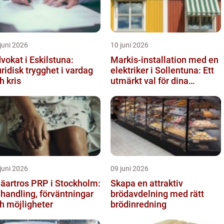
juni 2026
10 juni 2026
vokat i Eskilstuna:
Markis-installation med en
ridisk trygghet i vardag
elektriker i Sollentuna: Ett
h kris
utmärkt val för dina
elbehov
juni 2026
09 juni 2026
äartros PRP i Stockholm:
Skapa en attraktiv
handling, förväntningar
brödavdelning med rätt
h möjligheter
brödinredning