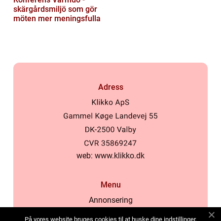
skärgårdsmiljö som gör
möten mer meningsfulla
Adress
web:
www.klikko.dk
Menu
Annonsering
Om oss
På vores website bruges cookies til at huske dine indstillinger,