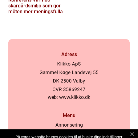
skärgårdsmiljö som gör
möten mer meningsfulla
Adress
web:
www.klikko.dk
Menu
Annonsering
Om oss
På vores website bruges cookies til at huske dine indstillinger,