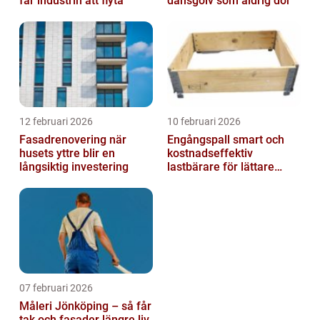
får industrin att flyta
dansgolv som aldrig dör
12 februari 2026
10 februari 2026
Fasadrenovering när
Engångspall smart och
husets yttre blir en
kostnadseffektiv
långsiktig investering
lastbärare för lättare
gods
07 februari 2026
Måleri Jönköping – så får
tak och fasader längre liv