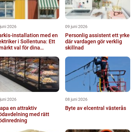
juni 2026
09 juni 2026
rkis-installation med en
Personlig assistent ett yrke
ektriker i Sollentuna: Ett
där vardagen gör verklig
märkt val för dina
skillnad
behov
juni 2026
08 juni 2026
apa en attraktiv
Byte av elcentral västerås
ödavdelning med rätt
ödinredning