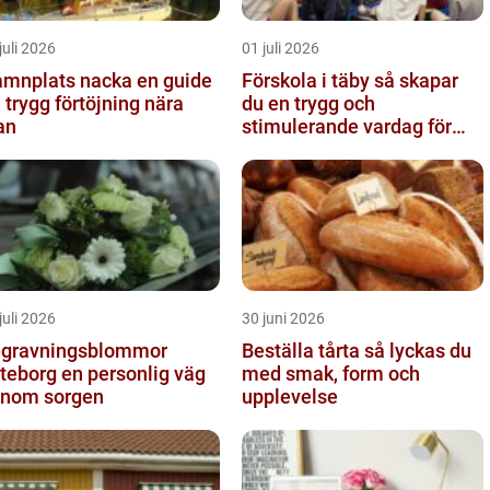
juli 2026
01 juli 2026
nplats nacka en guide
Förskola i täby så skapar
ll trygg förtöjning nära
du en trygg och
an
stimulerande vardag för
ditt barn
juli 2026
30 juni 2026
gravningsblommor
Beställa tårta så lyckas du
rg en personlig väg
med smak, form och
nom sorgen
upplevelse