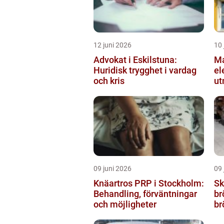
12 juni 2026
10 
Advokat i Eskilstuna:
Ma
Huridisk trygghet i vardag
el
och kris
ut
el
09 juni 2026
09 
Knäartros PRP i Stockholm:
Sk
Behandling, förväntningar
br
och möjligheter
br