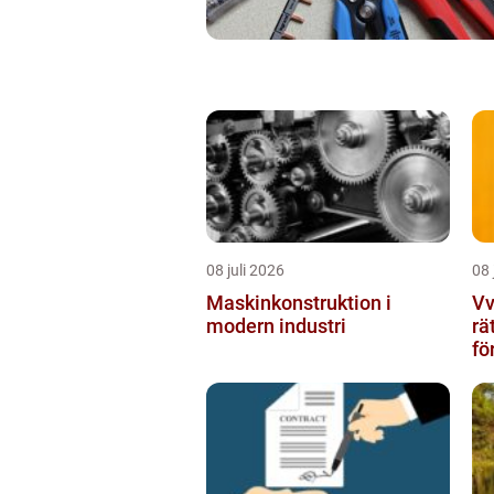
08 juli 2026
08 
Maskinkonstruktion i
Vvs 
modern industri
rä
fö