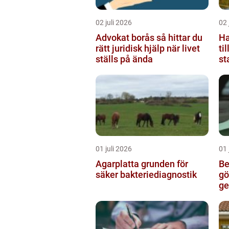
02 juli 2026
02 
Advokat borås så hittar du
Ham
rätt juridisk hjälp när livet
ti
ställs på ända
st
01 juli 2026
01 
Agarplatta grunden för
Be
säker bakteriediagnostik
götebo
ge