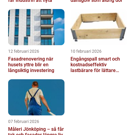
får industrin att flyta
dansgolv som aldrig dör
12 februari 2026
10 februari 2026
Fasadrenovering när
Engångspall smart och
husets yttre blir en
kostnadseffektiv
långsiktig investering
lastbärare för lättare
gods
07 februari 2026
Måleri Jönköping – så får
tak och fasader längre liv