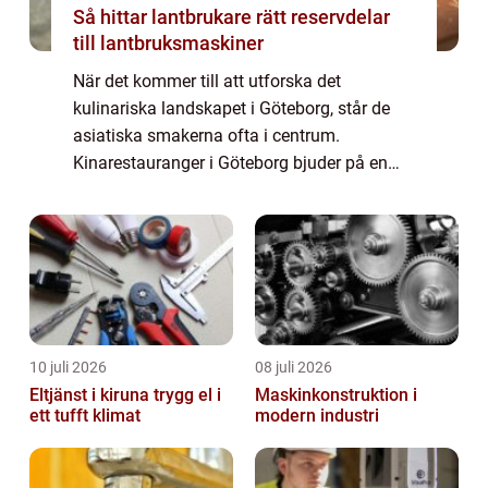
Så hittar lantbrukare rätt reservdelar
till lantbruksmaskiner
När det kommer till att utforska det
kulinariska landskapet i Göteborg, står de
asiatiska smakerna ofta i centrum.
Kinarestauranger i Göteborg bjuder på en
autentisk upplevelse som tar dig på en
smakresa genom det kin...
10 juli 2026
08 juli 2026
Eltjänst i kiruna trygg el i
Maskinkonstruktion i
ett tufft klimat
modern industri