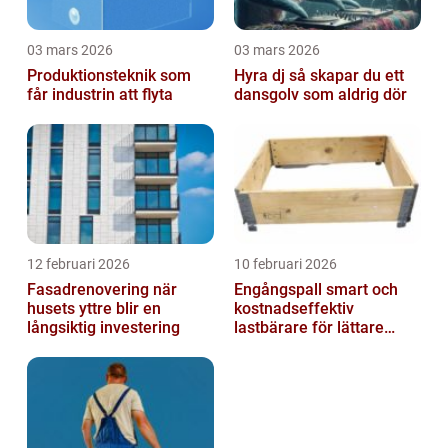
03 mars 2026
03 mars 2026
Produktionsteknik som
Hyra dj så skapar du ett
får industrin att flyta
dansgolv som aldrig dör
12 februari 2026
10 februari 2026
Fasadrenovering när
Engångspall smart och
husets yttre blir en
kostnadseffektiv
långsiktig investering
lastbärare för lättare
gods