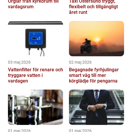
Orglar från kyrkorum till
Taxi Östersund tryggt,
vardagsrum
flexibelt och tillgängligt
året runt
03 maj 2026
02 maj 2026
Vattenfilter för renare och
Begagnade fyrhjulingar
tryggare vatten i
smart väg till mer
vardagen
körglädje för pengarna
01 maj 2026
01 maj 2026