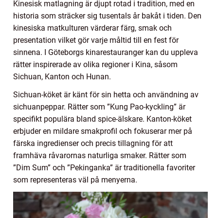
Kinesisk matlagning är djupt rotad i tradition, med en
historia som sträcker sig tusentals år bakåt i tiden. Den
kinesiska matkulturen värderar färg, smak och
presentation vilket gör varje måltid till en fest för
sinnena. I Göteborgs kinarestauranger kan du uppleva
rätter inspirerade av olika regioner i Kina, såsom
Sichuan, Kanton och Hunan.
Sichuan-köket är känt för sin hetta och användning av
sichuanpeppar. Rätter som ”Kung Pao-kyckling” är
specifikt populära bland spice-älskare. Kanton-köket
erbjuder en mildare smakprofil och fokuserar mer på
färska ingredienser och precis tillagning för att
framhäva råvarornas naturliga smaker. Rätter som
”Dim Sum” och ”Pekinganka” är traditionella favoriter
som representeras väl på menyerna.