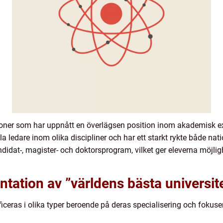
utioner som har uppnått en överlägsen position inom akademisk ex
 ledare inom olika discipliner och har ett starkt rykte både natio
ndidat-, magister- och doktorsprogram, vilket ger eleverna möjligh
tation av ”världens bästa universit
ficeras i olika typer beroende på deras specialisering och foku