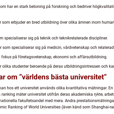
 som har en stark betoning på forskning och bedriver högkvalitat
ioner som erbjuder en bred utbildning över olika ämnen inom huma
om specialiserar sig på teknik och teknikrelaterade discipliner.
er som specialiserar sig på medicin, vårdvetenskap och relaterade
d fokus på företagsvetenskap, ekonomi och affärsutbildning.
ar olika studenter beroende på deras utbildningsintressen och ka
ar om ”världens bästa universitet”
an hos ett universitet används olika kvantitativa mätningar. E
ranking mäter universitet utifrån deras akademiska rykte, arbet
rnationella fakultetsandel med mera. Andra prestationsmätninga
mic Ranking of World Universities (även känd som Shanghai-ra