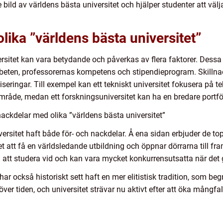
ild av världens bästa universitet och hjälper studenter att välj
lika ”världens bästa universitet”
rsitet kan vara betydande och påverkas av flera faktorer. Dessa 
rbeten, professorernas kompetens och stipendieprogram. Skillna
iseringar. Till exempel kan ett tekniskt universitet fokusera på 
råde, medan ett forskningsuniversitet kan ha en bredare portfö
ackdelar med olika ”världens bästa universitet”
iversitet haft både för- och nackdelar. Å ena sidan erbjuder de t
het att få en världsledande utbildning och öppnar dörrarna till f
a att studera vid och kan vara mycket konkurrensutsatta när det
r också historiskt sett haft en mer elitistisk tradition, som beg
över tiden, och universitet strävar nu aktivt efter att öka mång