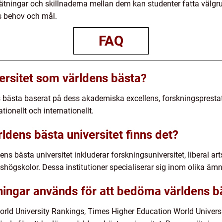
mätningar och skillnaderna mellan dem kan studenter fatta välgrun
s behov och mål.
FAQ
versitet som världens bästa?
s bästa baserat på dess akademiska excellens, forskningsprestat
ationellt och internationellt.
rldens bästa universitet finns det?
ns bästa universitet inkluderar forskningsuniversitet, liberal arts
shögskolor. Dessa institutioner specialiserar sig inom olika ä
ningar används för att bedöma världens bä
rld University Rankings, Times Higher Education World Univer