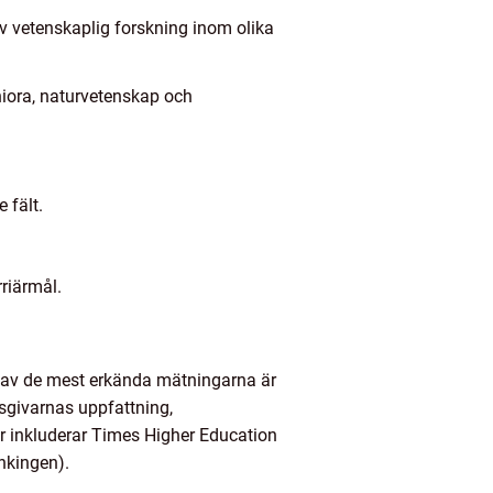
iv vetenskaplig forskning inom olika
niora, naturvetenskap och
 fält.
rriärmål.
n av de mest erkända mätningarna är
sgivarnas uppfattning,
r inkluderar Times Higher Education
nkingen).