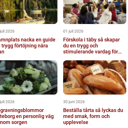
juli 2026
01 juli 2026
nplats nacka en guide
Förskola i täby så skapar
ll trygg förtöjning nära
du en trygg och
an
stimulerande vardag för
ditt barn
juli 2026
30 juni 2026
gravningsblommor
Beställa tårta så lyckas du
rg en personlig väg
med smak, form och
nom sorgen
upplevelse