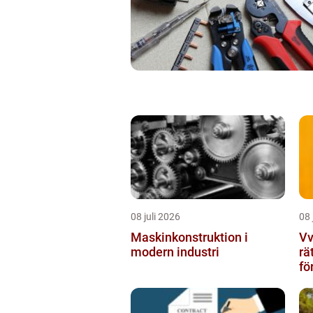
08 juli 2026
08 
Maskinkonstruktion i
Vvs 
modern industri
rä
fö