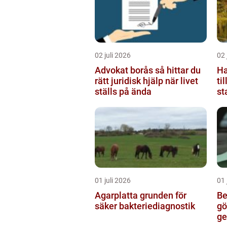
02 juli 2026
02 
Advokat borås så hittar du
Ham
rätt juridisk hjälp när livet
ti
ställs på ända
st
01 juli 2026
01 
Agarplatta grunden för
Be
säker bakteriediagnostik
götebo
ge