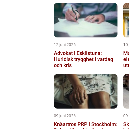
12 juni 2026
10 
Advokat i Eskilstuna:
Ma
Huridisk trygghet i vardag
el
och kris
ut
el
09 juni 2026
09 
Knäartros PRP i Stockholm:
Sk