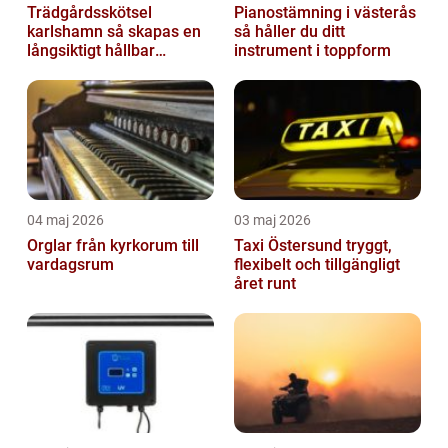
Trädgårdsskötsel
Pianostämning i västerås
karlshamn så skapas en
så håller du ditt
långsiktigt hållbar
instrument i toppform
trädgård
04 maj 2026
03 maj 2026
Orglar från kyrkorum till
Taxi Östersund tryggt,
vardagsrum
flexibelt och tillgängligt
året runt