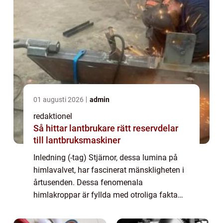
01 augusti 2026
admin
redaktionel
Så hittar lantbrukare rätt reservdelar
till lantbruksmaskiner
Inledning (-tag) Stjärnor, dessa lumina på
himlavalvet, har fascinerat mänskligheten i
årtusenden. Dessa fenomenala
himlakroppar är fyllda med otroliga fakta
och innehar en oändlig mängd mysterier att
utforska. I denna artikel kommer vi att ge dig