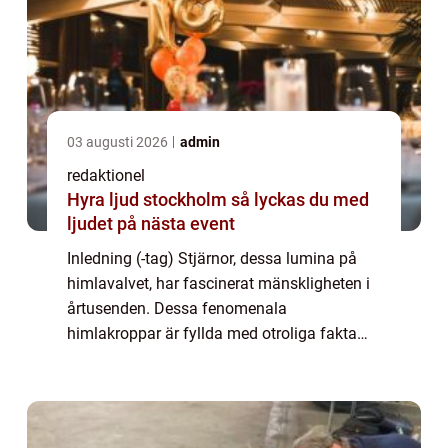
03 augusti 2026
admin
redaktionel
Hyra ljud stockholm så lyckas du med
ljudet på nästa event
Inledning (-tag) Stjärnor, dessa lumina på
himlavalvet, har fascinerat mänskligheten i
årtusenden. Dessa fenomenala
himlakroppar är fyllda med otroliga fakta
och innehar en oändlig mängd mysterier att
utforska. I denna artikel kommer vi att ge dig
en...