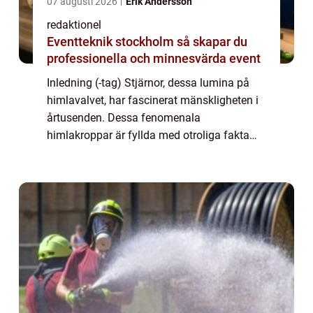
07 augusti 2026
Erik Andersson
redaktionel
Eventteknik stockholm så skapar du
professionella och minnesvärda event
Inledning (-tag) Stjärnor, dessa lumina på
himlavalvet, har fascinerat mänskligheten i
årtusenden. Dessa fenomenala
himlakroppar är fyllda med otroliga fakta
och innehar en oändlig mängd mysterier att
utforska. I denna artikel kommer vi att ge dig
en...