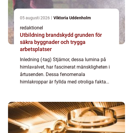
05 augusti 2026
Viktoria Uddenholm
redaktionel
Utbildning brandskydd grunden för
säkra byggnader och trygga
arbetsplatser
Inledning (-tag) Stjärnor, dessa lumina på
himlavalvet, har fascinerat mänskligheten i
årtusenden. Dessa fenomenala
himlakroppar är fyllda med otroliga fakta
och innehar en oändlig mängd mysterier att
utforska. I denna artikel kommer vi att ge dig
en...