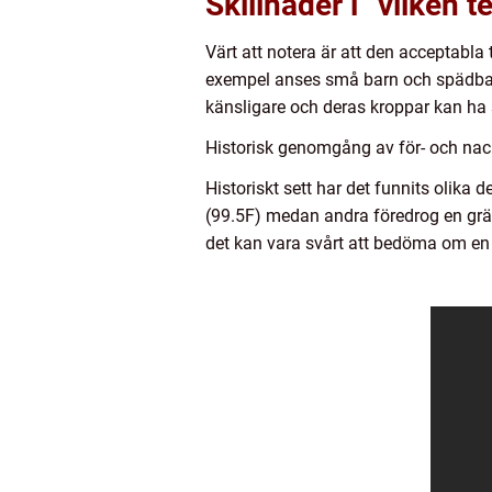
Skillnader i ”vilken t
Värt att notera är att den acceptabla 
exempel anses små barn och spädbarn
känsligare och deras kroppar kan ha 
Historisk genomgång av för- och nack
Historiskt sett har det funnits olika 
(99.5F) medan andra föredrog en grän
det kan vara svårt att bedöma om en p