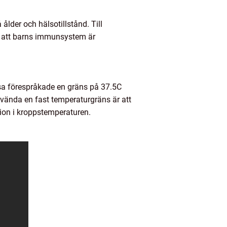
ålder och hälsotillstånd. Till
å att barns immunsystem är
Vissa förespråkade en gräns på 37.5C
nvända en fast temperaturgräns är att
tion i kroppstemperaturen.