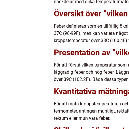
nackdelar med olika temperaturmätnin
Översikt över ”vilken
Feber definieras som en tillfällig ö
37C (98-99F), men kan variera något 
kroppstemperatur över 38C (100.4F) v
Presentation av ”vilk
För att förstå vilken temperatur som a
låggradig feber och hög feber. Låggr
över 39C (102.2F). Båda dessa typer 
Kvantitativa mätning
För att mäta kroppstemperaturen och 
termometer, antingen muntligt, rektalt
rektum eller mun vara feber.