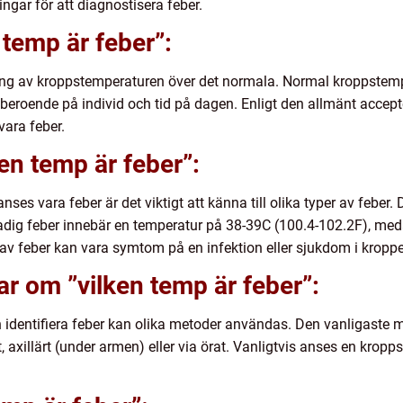
gar för att diagnostisera feber.
 temp är feber”:
kning av kroppstemperaturen över det normala. Normal kroppstempe
beroende på individ och tid på dagen. Enligt den allmänt accept
ara feber.
en temp är feber”:
nses vara feber är det viktigt att känna till olika typer av feber.
adig feber innebär en temperatur på 38-39C (100.4-102.2F), me
av feber kan vara symtom på en infektion eller sjukdom i kropp
ar om ”vilken temp är feber”:
identifiera feber kan olika metoder användas. Den vanligaste m
, axillärt (under armen) eller via örat. Vanligtvis anses en krop