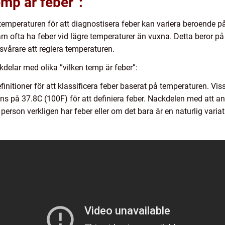
emp är feber”:
temperaturen för att diagnostisera feber kan variera beroende på 
 ofta ha feber vid lägre temperaturer än vuxna. Detta beror p
svårare att reglera temperaturen.
delar med olika ”vilken temp är feber”:
definitioner för att klassificera feber baserat på temperaturen. 
s på 37.8C (100F) för att definiera feber. Nackdelen med att a
erson verkligen har feber eller om det bara är en naturlig varia