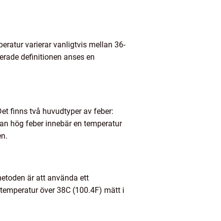
ratur varierar vanligtvis mellan 36-
erade definitionen anses en
 Det finns två huvudtyper av feber:
dan hög feber innebär en temperatur
en.
etoden är att använda ett
pstemperatur över 38C (100.4F) mätt i