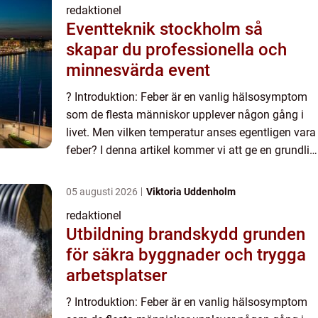
redaktionel
Eventteknik stockholm så
skapar du professionella och
minnesvärda event
? Introduktion: Feber är en vanlig hälsosymptom
som de flesta människor upplever någon gång i
livet. Men vilken temperatur anses egentligen vara
feber? I denna artikel kommer vi att ge en grundlig
och detaljerad översikt över vad som klassificerar
so...
05 augusti 2026
Viktoria Uddenholm
redaktionel
Utbildning brandskydd grunden
för säkra byggnader och trygga
arbetsplatser
? Introduktion: Feber är en vanlig hälsosymptom