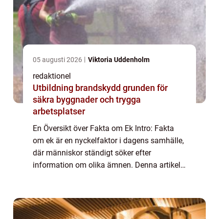
05 augusti 2026
Viktoria Uddenholm
redaktionel
Utbildning brandskydd grunden för
säkra byggnader och trygga
arbetsplatser
En Översikt över Fakta om Ek Intro: Fakta
om ek är en nyckelfaktor i dagens samhälle,
där människor ständigt söker efter
information om olika ämnen. Denna artikel
syftar till att ge en grundlig översikt av fakta
om ek samt ge en omfattande presentati...