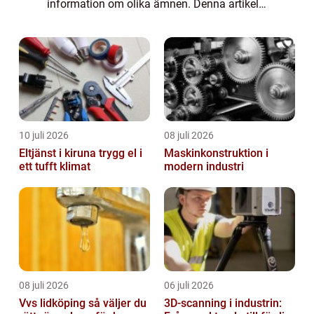
information om olika ämnen. Denna artikel
syftar till att ge en grundlig översikt av fakta
om ek samt ge en omfattande presentati...
10 juli 2026
08 juli 2026
Eltjänst i kiruna trygg el i
Maskinkonstruktion i
ett tufft klimat
modern industri
08 juli 2026
06 juli 2026
Vvs lidköping så väljer du
3D-scanning i industrin: