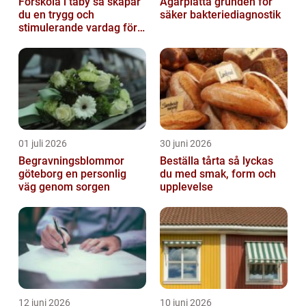
Förskola i täby så skapar
Agarplatta grunden för
du en trygg och
säker bakteriediagnostik
stimulerande vardag för
ditt barn
01 juli 2026
30 juni 2026
Begravningsblommor
Beställa tårta så lyckas
göteborg en personlig
du med smak, form och
väg genom sorgen
upplevelse
12 juni 2026
10 juni 2026